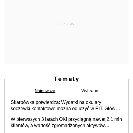
REKLAMA
Tematy
Najnowsze
Wybrane
Skarbówka potwierdza: Wydatki na okulary i
soczewki kontaktowe można odliczyć w PIT. Główny
warunek - orzeczenie o niepełnosprawności.
W pierwszych 3 latach OKI przyciągną nawet 2,1 mln
Częściowe dofinansowanie (np. z zfśs) pomniejsza
klientów, a wartość zgromadzonych aktywów
odliczenie
przekroczy 100 mld zł