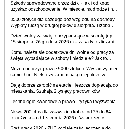
Szkody spowodowane przez dziki - jak i od kogo
uzyskać odszkodowanie. W mieście, na drodze i na
terenach rolniczych
3500 złotych dla każdego bez względu na dochody.
Wypłaty ruszą w drugiej połowie sierpnia. Trzeba
jednak złożyć wniosek
Dzień wolny za święto przypadające w sobotę (np.
15 sierpnia, 26 grudnia 2026 r.) – zasady rozliczania
czasu pracy, obowiązki pracodawcy (sektor prywatny
Komu należą się dodatkowe dni wolne od pracy za
i administracja publiczna), najczęstsze pytania
święta wypadające w soboty i niedziele? Jak to
wygląda w 2026 roku?
Można odliczyć prawie 5000 złotych. Wystarczy mieć
samochód. Niektórzy zapominają o tej uldze w
rozliczeniach ze skarbówką
Dają dobrze zarobić na etacie i jeszcze dopłacają do
mieszkania. Szukają 2 tysięcy pracowników
Technologie kwantowe a prawo - ryzyka i wyzwania
Nowe 200 plus dla wszystkich kobiet od 25 do 64
roku życia – od 1 sierpnia 2026 r. świadczenie
przysługuje w ramach nowego programu rządowego
Staż pracy 2026 - ZUS wydaje zaświadczenia do