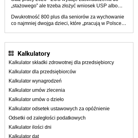
„stażowego” ale trzeba złożyć wniosek USP albo
US-7 (za okresy sprzed 1999 roku). Jak odebrać
Dwukrotność 800 plus dla seniorów za wychowanie
zaświadczenie z ZUS?
co najmniej dwojga dzieci, które „pracują w Polsce i
zasilają budżet państwa poprzez płacenie
podatków? Zapadła decyzja Sejmu
Kalkulatory
Kalkulator składki zdrowotnej dla przedsiębiorcy
Kalkulator dla przedsiębiorców
Kalkulator wynagrodzeń
Kalkulator umów zlecenia
Kalkulator umów o dzieło
Kalkulator odsetek ustawowych za opóźnienie
Odsetki od zaległości podatkowych
Kalkulator ilości dni
Kalkulator dat