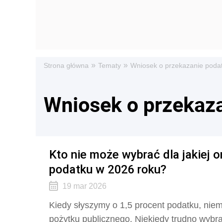
»
»
Strona główna
Tematy
Wniosek o przekazanie poda
Wniosek o przekaza
Kto nie może wybrać dla jakiej o
podatku w 2026 roku?
19 mar 2026
Kiedy słyszymy o 1,5 procent podatku, niem
pożytku publicznego. Niekiedy trudno wybra