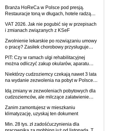
pracowników
Branża HoReCa w Polsce pod presją.
Restauracje toną w długach, hotele radzą
sobie lepiej [GOŚĆ INFOR.PL]
VAT 2026. Jak nie pogubić się w przepisach
i zmianach związanych z KSeF
Zwolnienie lekarskie po rozwiązaniu umowy
o pracę? Zasiłek chorobowy przysługuje
tylko w przypadku zachorowania w ciągu 14
PIT: Czy w ramach ulgi rehabilitacyjnej
dni od ustania stosunku pracy
można odliczyć zakup okularów, aparatu
słuchowego i skutera inwalidzkiego?
Niektórzy cudzoziemcy czekają nawet 3 lata
na wydanie zezwolenia na pobyt w Polsce.
Trudno w to uwierzyć, ale ogromne
Idą zmiany w zezwoleniach pobytowych dla
opóźnienia z kartami pobytu to realny
cudzoziemców, ale milczące załatwienie
problem
spraw przewidziano tylko dla wybranych
Zanim zamontujesz w mieszkaniu
klimatyzację, uzyskaj ten dokument
Min. 28 tys. zł zadośćuczynienia dla
pracownika za mobbing już od listopada. To