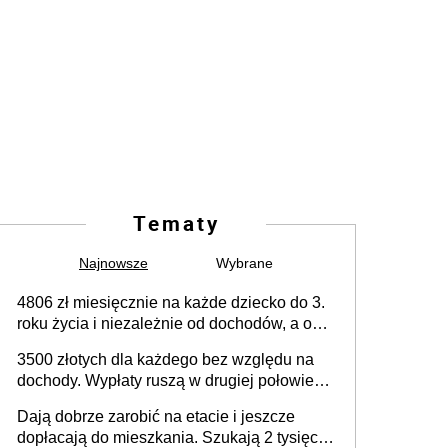
Tematy
Najnowsze
Wybrane
4806 zł miesięcznie na każde dziecko do 3.
roku życia i niezależnie od dochodów, a od
4. roku życia 800 plus – nowe świadczenie
3500 złotych dla każdego bez względu na
ma odwrócić trend spadku liczby urodzeń w
dochody. Wypłaty ruszą w drugiej połowie
Polsce
sierpnia. Trzeba jednak złożyć wniosek
Dają dobrze zarobić na etacie i jeszcze
dopłacają do mieszkania. Szukają 2 tysięcy