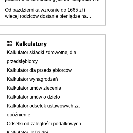
także nieuzasadniona krytyka i izolowanie z
Od października wzrośnie do 1665 zł i
zespołu
więcej rodziców dostanie pieniądze na
dziecko
Kalkulatory
Kalkulator składki zdrowotnej dla
przedsiębiorcy
Kalkulator dla przedsiębiorców
Kalkulator wynagrodzeń
Kalkulator umów zlecenia
Kalkulator umów o dzieło
Kalkulator odsetek ustawowych za
opóźnienie
Odsetki od zaległości podatkowych
Kalkulator ilości dni