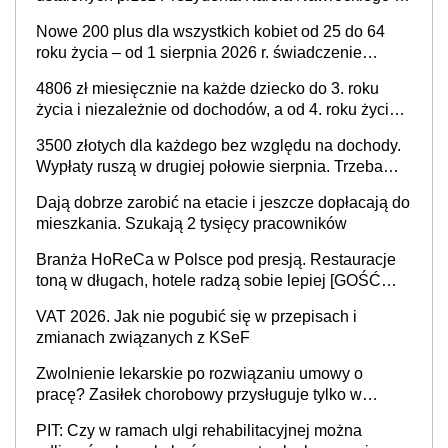
już nie tylko procentowa, ale również kwotowa
Nowe 200 plus dla wszystkich kobiet od 25 do 64
podwyżka świadczeń?
roku życia – od 1 sierpnia 2026 r. świadczenie
przysługuje w ramach nowego programu rządowego
4806 zł miesięcznie na każde dziecko do 3. roku
życia i niezależnie od dochodów, a od 4. roku życia
800 plus – nowe świadczenie ma odwrócić trend
3500 złotych dla każdego bez względu na dochody.
spadku liczby urodzeń w Polsce
Wypłaty ruszą w drugiej połowie sierpnia. Trzeba
jednak złożyć wniosek
Dają dobrze zarobić na etacie i jeszcze dopłacają do
mieszkania. Szukają 2 tysięcy pracowników
Branża HoReCa w Polsce pod presją. Restauracje
toną w długach, hotele radzą sobie lepiej [GOŚĆ
INFOR.PL]
VAT 2026. Jak nie pogubić się w przepisach i
zmianach związanych z KSeF
Zwolnienie lekarskie po rozwiązaniu umowy o
pracę? Zasiłek chorobowy przysługuje tylko w
przypadku zachorowania w ciągu 14 dni od ustania
PIT: Czy w ramach ulgi rehabilitacyjnej można
stosunku pracy