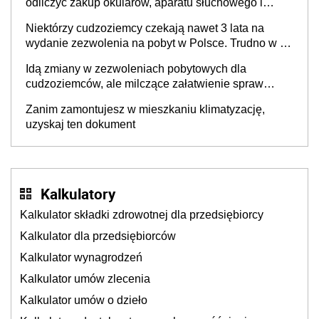
odliczyć zakup okularów, aparatu słuchowego i
skutera inwalidzkiego?
Niektórzy cudzoziemcy czekają nawet 3 lata na
wydanie zezwolenia na pobyt w Polsce. Trudno w to
uwierzyć, ale ogromne opóźnienia z kartami pobytu
Idą zmiany w zezwoleniach pobytowych dla
to realny problem
cudzoziemców, ale milczące załatwienie spraw
przewidziano tylko dla wybranych
Zanim zamontujesz w mieszkaniu klimatyzację,
uzyskaj ten dokument
Kalkulatory
Kalkulator składki zdrowotnej dla przedsiębiorcy
Kalkulator dla przedsiębiorców
Kalkulator wynagrodzeń
Kalkulator umów zlecenia
Kalkulator umów o dzieło