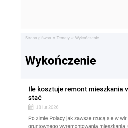
»
»
Strona główna
Tematy
Wykończenie
Wykończenie
Ile kosztuje remont mieszkania 
stać
18 lut 2026
Po zimie Polacy jak zawsze rzucą się w wir
gruntownego wyremontowania mieszkania 4