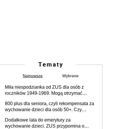
Tematy
Najnowsze
Wybrane
Miła niespodzianka od ZUS dla osób z
roczników 1949-1969. Mogą otrzymać
specjalną emeryturę
800 plus dla seniora, czyli rekompensata za
wychowanie dzieci dla osób 50+. Czy
dodatek dla seniorów za rodzicielstwo
Dodatkowe lata do emerytury za
wejdzie w życie?
wychowanie dzieci. ZUS przypomina o