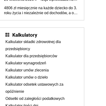
przepisy, które poprawią komfort życia
4806 zł miesięcznie na każde dziecko do 3.
mieszkańców
roku życia i niezależnie od dochodów, a od
4. roku życia 800 plus – nowe świadczenie
ma odwrócić trend spadku liczby urodzeń w
Polsce
Kalkulatory
Kalkulator składki zdrowotnej dla
przedsiębiorcy
Kalkulator dla przedsiębiorców
Kalkulator wynagrodzeń
Kalkulator umów zlecenia
Kalkulator umów o dzieło
Kalkulator odsetek ustawowych za
opóźnienie
Odsetki od zaległości podatkowych
Kalkulator ilości dni