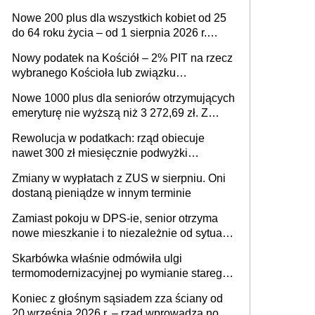
ważnym wniosku dla matek i ojców
Nowe 200 plus dla wszystkich kobiet od 25
do 64 roku życia – od 1 sierpnia 2026 r.
świadczenie przysługuje w ramach nowego
Nowy podatek na Kościół – 2% PIT na rzecz
programu rządowego
wybranego Kościoła lub związku
wyznaniowego. Premier potwierdza prace
Nowe 1000 plus dla seniorów otrzymujących
nad zmianami w systemie finansowania
emeryturę nie wyższą niż 3 272,69 zł. Z
wnioskami należy się pospieszyć, bo
Rewolucja w podatkach: rząd obiecuje
spóźnialscy świadczenia nie otrzymają
nawet 300 zł miesięcznie podwyżki
każdemu jeszcze przed wyborami
Zmiany w wypłatach z ZUS w sierpniu. Oni
dostaną pieniądze w innym terminie
Zamiast pokoju w DPS-ie, senior otrzyma
nowe mieszkanie i to niezależnie od sytuacji
materialnej – rząd ogłasza nowy program
Skarbówka właśnie odmówiła ulgi
wsparcia dla osób po 60 roku życia
termomodernizacyjnej po wymianie starego
pieca. Uwaga, decyduje ważny szczegół!
Koniec z głośnym sąsiadem zza ściany od
20 września 2026 r. – rząd wprowadza nowe