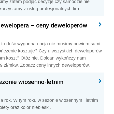
imy zatem podjąć decyzję czy samodzielnie
orzystamy z usług profesjonalnych firm.
dewelopera – ceny deweloperów
 to dość wygodna opcja nie musimy bowiem sami
ykończenie kosztuje? Czy u wszystkich deweloperów
sam koszt? Otóż nie. Dolcan wykończy nam
49 zł/mkw. Zobacz ceny innych deweloperów.
ezonie wiosenno-letnim
 na rok. W tym roku w sezonie wiosennym i letnim
lety oraz kolor niebieski.