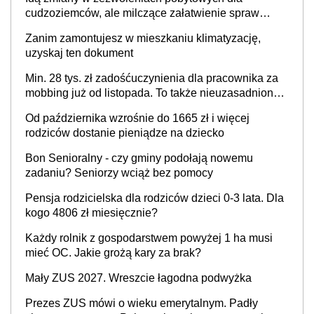
to realny problem
cudzoziemców, ale milczące załatwienie spraw
przewidziano tylko dla wybranych
Zanim zamontujesz w mieszkaniu klimatyzację,
uzyskaj ten dokument
Min. 28 tys. zł zadośćuczynienia dla pracownika za
mobbing już od listopada. To także nieuzasadniona
krytyka i izolowanie z zespołu
Od października wzrośnie do 1665 zł i więcej
rodziców dostanie pieniądze na dziecko
Bon Senioralny - czy gminy podołają nowemu
zadaniu? Seniorzy wciąż bez pomocy
Pensja rodzicielska dla rodziców dzieci 0-3 lata. Dla
kogo 4806 zł miesięcznie?
Każdy rolnik z gospodarstwem powyżej 1 ha musi
mieć OC. Jakie grożą kary za brak?
Mały ZUS 2027. Wreszcie łagodna podwyżka
Prezes ZUS mówi o wieku emerytalnym. Padły