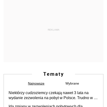
REKLAMA
Tematy
Najnowsze
Wybrane
Niektórzy cudzoziemcy czekają nawet 3 lata na
wydanie zezwolenia na pobyt w Polsce. Trudno w to
uwierzyć, ale ogromne opóźnienia z kartami pobytu
Idą zmiany w zezwoleniach pobytowych dla