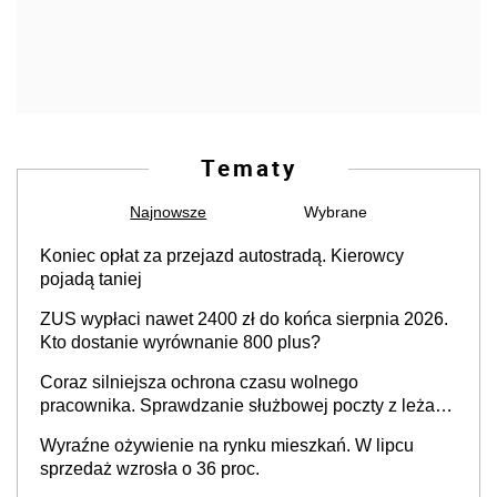
Tematy
Najnowsze
Wybrane
Koniec opłat za przejazd autostradą. Kierowcy
pojadą taniej
ZUS wypłaci nawet 2400 zł do końca sierpnia 2026.
Kto dostanie wyrównanie 800 plus?
Coraz silniejsza ochrona czasu wolnego
pracownika. Sprawdzanie służbowej poczty z leżaka
podczas urlopu przestaje być dowodem
Wyraźne ożywienie na rynku mieszkań. W lipcu
zaangażowania i odpowiedzialności pracownika
sprzedaż wzrosła o 36 proc.