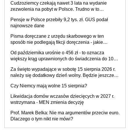
Cudzoziemcy czekają nawet 3 lata na wydanie
zezwolenia na pobyt w Polsce. Trudno w to
uwierzyć. Ogromne opóźnienia z kartami pobytu to
Pensje w Polsce przebiły 9,2 tys. zł. GUS podał
realny problem
najnowsze dane
Pisma doręczane z urzędu skarbowego w ten
sposób nie podlegają fikcji doręczenia - jakie
konsekwencje?
Od października urośnie o 456 zł - to oznacza
większy krąg uprawnionych do świadczenia do 1000
zł na dziecko
Za święto wypadające w sobotę 15 sierpnia 2026 r.
należy się dodatkowy dzień wolny. Będzie jeszcze
jeden taki przypadek w tym roku
Czy Niemcy mają wolne 15 sierpnia?
Likwidacja domów wczasów dziecięcych w 2027 r.
wstrzymana - MEN zmienia decyzję
Prof. Marek Belka: Nie ma argumentów przeciw euro.
Dlaczego o tym nikt nie mówi?