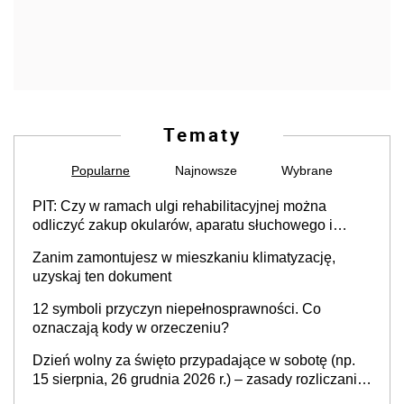
Tematy
Popularne
Najnowsze
Wybrane
PIT: Czy w ramach ulgi rehabilitacyjnej można
odliczyć zakup okularów, aparatu słuchowego i
skutera inwalidzkiego?
Zanim zamontujesz w mieszkaniu klimatyzację,
uzyskaj ten dokument
12 symboli przyczyn niepełnosprawności. Co
oznaczają kody w orzeczeniu?
Dzień wolny za święto przypadające w sobotę (np.
15 sierpnia, 26 grudnia 2026 r.) – zasady rozliczania
czasu pracy, obowiązki pracodawcy (sektor prywatny