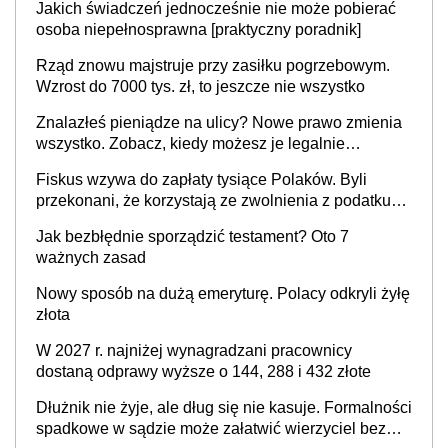
Jakich świadczeń jednocześnie nie może pobierać
i administracja publiczna), najczęstsze pytania
osoba niepełnosprawna [praktyczny poradnik]
Rząd znowu majstruje przy zasiłku pogrzebowym.
Wzrost do 7000 tys. zł, to jeszcze nie wszystko
Znalazłeś pieniądze na ulicy? Nowe prawo zmienia
wszystko. Zobacz, kiedy możesz je legalnie
zatrzymać
Fiskus wzywa do zapłaty tysiące Polaków. Byli
przekonani, że korzystają ze zwolnienia z podatku
od sprzedaży nieruchomości
Jak bezbłędnie sporządzić testament? Oto 7
ważnych zasad
Nowy sposób na dużą emeryturę. Polacy odkryli żyłę
złota
W 2027 r. najniżej wynagradzani pracownicy
dostaną odprawy wyższe o 144, 288 i 432 złote
Dłużnik nie żyje, ale dług się nie kasuje. Formalności
spadkowe w sądzie może załatwić wierzyciel bez