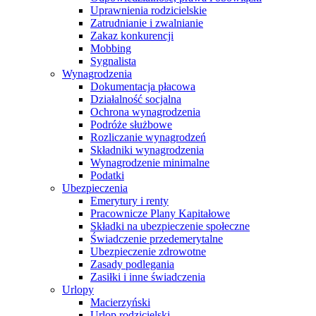
Uprawnienia rodzicielskie
Zatrudnianie i zwalnianie
Zakaz konkurencji
Mobbing
Sygnalista
Wynagrodzenia
Dokumentacja płacowa
Działalność socjalna
Ochrona wynagrodzenia
Podróże służbowe
Rozliczanie wynagrodzeń
Składniki wynagrodzenia
Wynagrodzenie minimalne
Podatki
Ubezpieczenia
Emerytury i renty
Pracownicze Plany Kapitałowe
Składki na ubezpieczenie społeczne
Świadczenie przedemerytalne
Ubezpieczenie zdrowotne
Zasady podlegania
Zasiłki i inne świadczenia
Urlopy
Macierzyński
Urlop rodzicielski