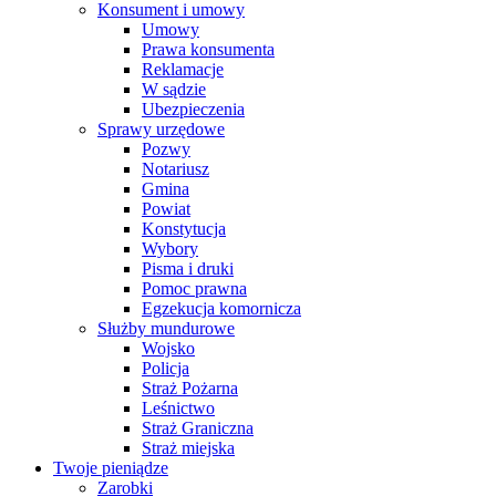
Konsument i umowy
Umowy
Prawa konsumenta
Reklamacje
W sądzie
Ubezpieczenia
Sprawy urzędowe
Pozwy
Notariusz
Gmina
Powiat
Konstytucja
Wybory
Pisma i druki
Pomoc prawna
Egzekucja komornicza
Służby mundurowe
Wojsko
Policja
Straż Pożarna
Leśnictwo
Straż Graniczna
Straż miejska
Twoje pieniądze
Zarobki