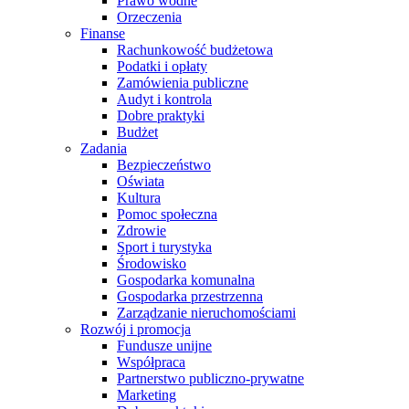
Prawo wodne
Orzeczenia
Finanse
Rachunkowość budżetowa
Podatki i opłaty
Zamówienia publiczne
Audyt i kontrola
Dobre praktyki
Budżet
Zadania
Bezpieczeństwo
Oświata
Kultura
Pomoc społeczna
Zdrowie
Sport i turystyka
Środowisko
Gospodarka komunalna
Gospodarka przestrzenna
Zarządzanie nieruchomościami
Rozwój i promocja
Fundusze unijne
Współpraca
Partnerstwo publiczno-prywatne
Marketing