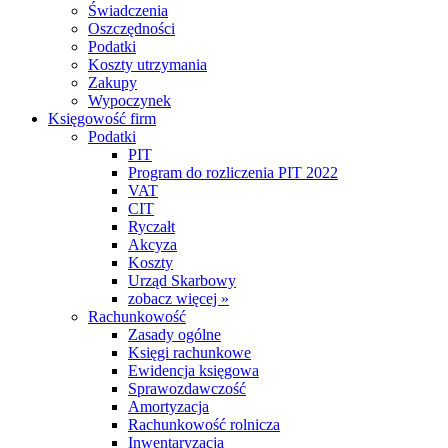
Świadczenia
Oszczędności
Podatki
Koszty utrzymania
Zakupy
Wypoczynek
Księgowość firm
Podatki
PIT
Program do rozliczenia PIT 2022
VAT
CIT
Ryczałt
Akcyza
Koszty
Urząd Skarbowy
zobacz więcej »
Rachunkowość
Zasady ogólne
Księgi rachunkowe
Ewidencja księgowa
Sprawozdawczość
Amortyzacja
Rachunkowość rolnicza
Inwentaryzacja