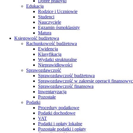
Dobre praktyki
Edukacja
Rodzice i Uczniowie
Studenci
Nauczyciele
Egzamin ósmoklasisty
Matura
Księgowość budżetowa
Rachunkowość budżetowa
Ewidencja
Klasyfikacja
Wydatki strukturalne
Nieprawidłowości
Sprawozdawczość
Sprawozdawczość budżetowa
Sprawozdawczość w zakresie operacji finansowy
Sprawozdawczość finansowa
Inwentaryzacja
Pozostałe
Podatki
Procedury podatkowe
Podatki dochodowe
VAT
Podatki i opłaty lokalne
Pozostałe podatki i opłaty