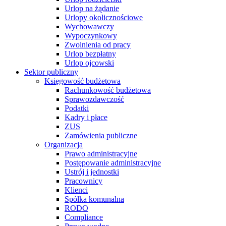
Urlop na żądanie
Urlopy okolicznościowe
Wychowawczy
Wypoczynkowy
Zwolnienia od pracy
Urlop bezpłatny
Urlop ojcowski
Sektor publiczny
Księgowość budżetowa
Rachunkowość budżetowa
Sprawozdawczość
Podatki
Kadry i płace
ZUS
Zamówienia publiczne
Organizacja
Prawo administracyjne
Postępowanie administracyjne
Ustrój i jednostki
Pracownicy
Klienci
Spółka komunalna
RODO
Compliance