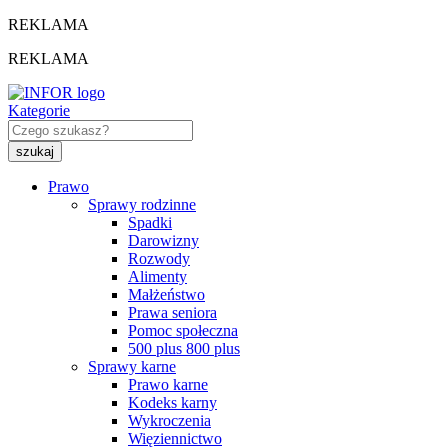
REKLAMA
REKLAMA
Kategorie
Prawo
Sprawy rodzinne
Spadki
Darowizny
Rozwody
Alimenty
Małżeństwo
Prawa seniora
Pomoc społeczna
500 plus 800 plus
Sprawy karne
Prawo karne
Kodeks karny
Wykroczenia
Więziennictwo