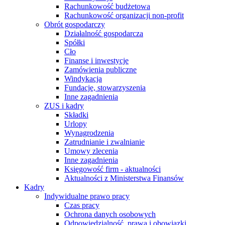
Rachunkowość budżetowa
Rachunkowość organizacji non-profit
Obrót gospodarczy
Działalność gospodarcza
Spółki
Cło
Finanse i inwestycje
Zamówienia publiczne
Windykacja
Fundacje, stowarzyszenia
Inne zagadnienia
ZUS i kadry
Składki
Urlopy
Wynagrodzenia
Zatrudnianie i zwalnianie
Umowy zlecenia
Inne zagadnienia
Księgowość firm - aktualności
Aktualności z Ministerstwa Finansów
Kadry
Indywidualne prawo pracy
Czas pracy
Ochrona danych osobowych
Odpowiedzialność, prawa i obowiązki