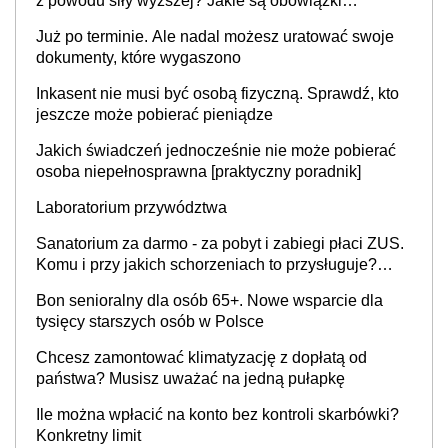
z powodu siły wyższej? Jakie są obowiązki
pracodawcy
Już po terminie. Ale nadal możesz uratować swoje
dokumenty, które wygaszono
Inkasent nie musi być osobą fizyczną. Sprawdź, kto
jeszcze może pobierać pieniądze
Jakich świadczeń jednocześnie nie może pobierać
osoba niepełnosprawna [praktyczny poradnik]
Laboratorium przywództwa
Sanatorium za darmo - za pobyt i zabiegi płaci ZUS.
Komu i przy jakich schorzeniach to przysługuje?
Lista ośrodków i rodzaje zabiegów w 2026 r. Jak
Bon senioralny dla osób 65+. Nowe wsparcie dla
uzyskać skierowanie?
tysięcy starszych osób w Polsce
Chcesz zamontować klimatyzację z dopłatą od
państwa? Musisz uważać na jedną pułapkę
Ile można wpłacić na konto bez kontroli skarbówki?
Konkretny limit