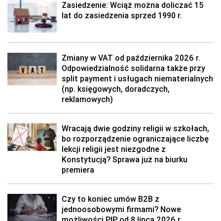
Zasiedzenie: Wciąż można doliczać 15
lat do zasiedzenia sprzed 1990 r.
Zmiany w VAT od października 2026 r.
Odpowiedzialność solidarna także przy
split payment i usługach niematerialnych
(np. księgowych, doradczych,
reklamowych)
Wracają dwie godziny religii w szkołach,
bo rozporządzenie ograniczające liczbę
lekcji religii jest niezgodne z
Konstytucją? Sprawa już na biurku
premiera
Czy to koniec umów B2B z
jednoosobowymi firmami? Nowe
możliwości PIP od 8 lipca 2026 r.