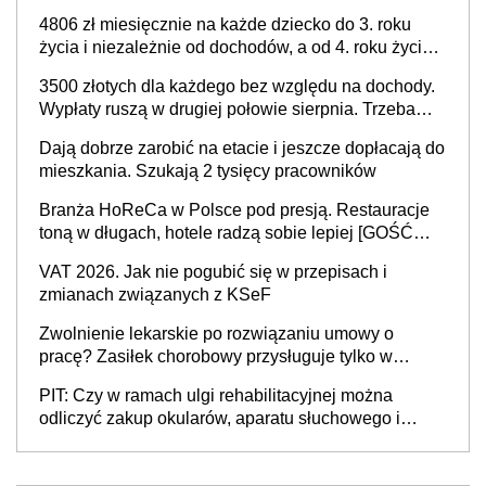
przysługuje w ramach nowego programu rządowego
4806 zł miesięcznie na każde dziecko do 3. roku
życia i niezależnie od dochodów, a od 4. roku życia
800 plus – nowe świadczenie ma odwrócić trend
3500 złotych dla każdego bez względu na dochody.
spadku liczby urodzeń w Polsce
Wypłaty ruszą w drugiej połowie sierpnia. Trzeba
jednak złożyć wniosek
Dają dobrze zarobić na etacie i jeszcze dopłacają do
mieszkania. Szukają 2 tysięcy pracowników
Branża HoReCa w Polsce pod presją. Restauracje
toną w długach, hotele radzą sobie lepiej [GOŚĆ
INFOR.PL]
VAT 2026. Jak nie pogubić się w przepisach i
zmianach związanych z KSeF
Zwolnienie lekarskie po rozwiązaniu umowy o
pracę? Zasiłek chorobowy przysługuje tylko w
przypadku zachorowania w ciągu 14 dni od ustania
PIT: Czy w ramach ulgi rehabilitacyjnej można
stosunku pracy
odliczyć zakup okularów, aparatu słuchowego i
skutera inwalidzkiego?