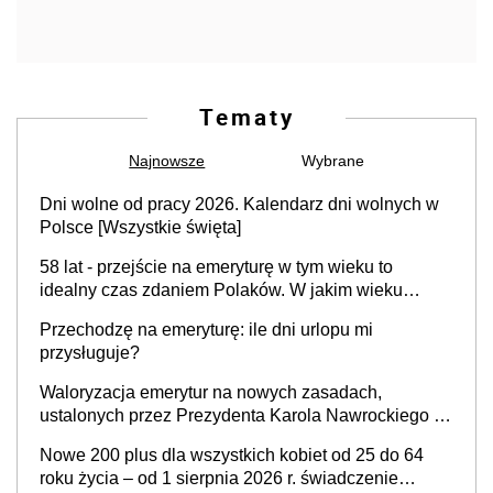
Tematy
Najnowsze
Wybrane
Dni wolne od pracy 2026. Kalendarz dni wolnych w
Polsce [Wszystkie święta]
58 lat - przejście na emeryturę w tym wieku to
idealny czas zdaniem Polaków. W jakim wieku
faktycznie wnioskujemy o emeryturę i dlaczego?
Przechodzę na emeryturę: ile dni urlopu mi
przysługuje?
Waloryzacja emerytur na nowych zasadach,
ustalonych przez Prezydenta Karola Nawrockiego –
już nie tylko procentowa, ale również kwotowa
Nowe 200 plus dla wszystkich kobiet od 25 do 64
podwyżka świadczeń?
roku życia – od 1 sierpnia 2026 r. świadczenie