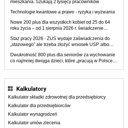
mieszkania. Szukają 2 tysięcy pracowników
Technologie kwantowe a prawo - ryzyka i wyzwania
Nowe 200 plus dla wszystkich kobiet od 25 do 64
roku życia – od 1 sierpnia 2026 r. świadczenie
przysługuje w ramach nowego programu rządowego
Staż pracy 2026 - ZUS wydaje zaświadczenia do
„stażowego” ale trzeba złożyć wniosek USP albo
US-7 (za okresy sprzed 1999 roku). Jak odebrać
Dwukrotność 800 plus dla seniorów za wychowanie
zaświadczenie z ZUS?
co najmniej dwojga dzieci, które „pracują w Polsce i
zasilają budżet państwa poprzez płacenie
podatków? Zapadła decyzja Sejmu
Kalkulatory
Kalkulator składki zdrowotnej dla przedsiębiorcy
Kalkulator dla przedsiębiorców
Kalkulator wynagrodzeń
Kalkulator umów zlecenia