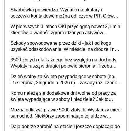
Skarbówka potwierdza: Wydatki na okulary i
soczewki kontaktowe można odliczyć w PIT. Główny
warunek - orzeczenie o niepełnosprawności.
W pierwszych 3 latach OKI przyciągną nawet 2,1 mln
Częściowe dofinansowanie (np. z zfśs) pomniejsza
klientów, a wartość zgromadzonych aktywów
odliczenie
przekroczy 100 mld zł
Szkody spowodowane przez dziki - jak i od kogo
uzyskać odszkodowanie. W mieście, na drodze i na
terenach rolniczych
3500 złotych dla każdego bez względu na dochody.
Wypłaty ruszą w drugiej połowie sierpnia. Trzeba
jednak złożyć wniosek
Dzień wolny za święto przypadające w sobotę (np.
15 sierpnia, 26 grudnia 2026 r.) – zasady rozliczania
czasu pracy, obowiązki pracodawcy (sektor prywatny
Komu należą się dodatkowe dni wolne od pracy za
i administracja publiczna), najczęstsze pytania
święta wypadające w soboty i niedziele? Jak to
wygląda w 2026 roku?
Można odliczyć prawie 5000 złotych. Wystarczy mieć
samochód. Niektórzy zapominają o tej uldze w
rozliczeniach ze skarbówką
Dają dobrze zarobić na etacie i jeszcze dopłacają do