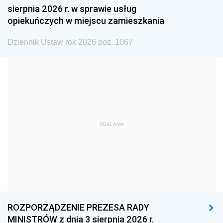
sierpnia 2026 r. w sprawie usług
1990
1989
1988
opiekuńczych w miejscu zamieszkania
1987
1986
1985
Dziennik Ustaw rok 2026 poz. 1067
1984
1983
1982
1981
1980
1979
1978
1977
1976
1975
1974
1973
1972
1971
1970
REKLAMA
1969
1968
1967
1966
1965
1964
1963
1962
1961
1960
1959
1958
1957
1956
1955
ROZPORZĄDZENIE PREZESA RADY
MINISTRÓW z dnia 3 sierpnia 2026 r.