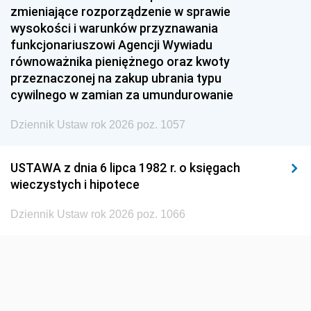
1954
1953
1952
zmieniające rozporządzenie w sprawie
1951
1950
1949
wysokości i warunków przyznawania
funkcjonariuszowi Agencji Wywiadu
1948
1947
1946
równoważnika pieniężnego oraz kwoty
1945
1944
1939
przeznaczonej na zakup ubrania typu
cywilnego w zamian za umundurowanie
1938
1937
1936
Dziennik Ustaw rok 2026 poz. 1057
1935
1934
1933
1932
1931
1930
USTAWA z dnia 6 lipca 1982 r. o księgach
1929
1928
1927
wieczystych i hipotece
1926
1925
1924
Dziennik Ustaw rok 2026 poz. 1066
1923
1922
1921
1920
1919
1918