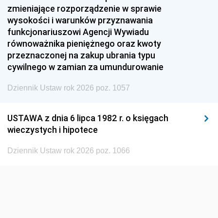
1954
1953
1952
zmieniające rozporządzenie w sprawie
1951
1950
1949
wysokości i warunków przyznawania
funkcjonariuszowi Agencji Wywiadu
1948
1947
1946
równoważnika pieniężnego oraz kwoty
1945
1944
1939
przeznaczonej na zakup ubrania typu
cywilnego w zamian za umundurowanie
1938
1937
1936
Dziennik Ustaw rok 2026 poz. 1057
1935
1934
1933
1932
1931
1930
USTAWA z dnia 6 lipca 1982 r. o księgach
1929
1928
1927
wieczystych i hipotece
1926
1925
1924
Dziennik Ustaw rok 2026 poz. 1066
1923
1922
1921
1920
1919
1918