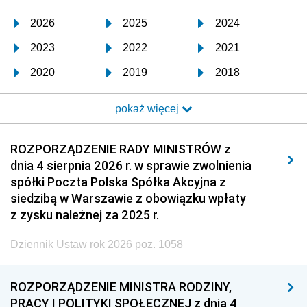
2026
2025
2024
2023
2022
2021
2020
2019
2018
2017
2016
2015
pokaż więcej
2014
2013
2012
2011
2010
2009
ROZPORZĄDZENIE RADY MINISTRÓW z
dnia 4 sierpnia 2026 r. w sprawie zwolnienia
2008
2007
2006
spółki Poczta Polska Spółka Akcyjna z
2005
2004
2003
siedzibą w Warszawie z obowiązku wpłaty
z zysku należnej za 2025 r.
2002
2001
2000
Dziennik Ustaw rok 2026 poz. 1058
1999
1998
1997
1996
1995
1994
ROZPORZĄDZENIE MINISTRA RODZINY,
1993
1992
1991
PRACY I POLITYKI SPOŁECZNEJ z dnia 4