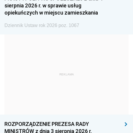
sierpnia 2026 r. w sprawie usług
1990
1989
1988
opiekuńczych w miejscu zamieszkania
1987
1986
1985
Dziennik Ustaw rok 2026 poz. 1067
1984
1983
1982
1981
1980
1979
1978
1977
1976
1975
1974
1973
1972
1971
1970
REKLAMA
1969
1968
1967
1966
1965
1964
1963
1962
1961
1960
1959
1958
1957
1956
1955
ROZPORZĄDZENIE PREZESA RADY
MINISTRÓW z dnia 3 sierpnia 2026 r.