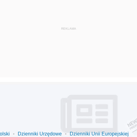
olski
Dzienniki Urzędowe
Dzienniki Unii Europejskiej