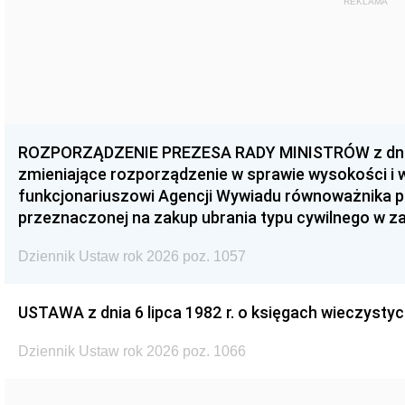
REKLAMA
ROZPORZĄDZENIE PREZESA RADY MINISTRÓW z dnia 3
zmieniające rozporządzenie w sprawie wysokości i
funkcjonariuszowi Agencji Wywiadu równoważnika p
przeznaczonej na zakup ubrania typu cywilnego w 
Dziennik Ustaw rok 2026 poz. 1057
USTAWA z dnia 6 lipca 1982 r. o księgach wieczystyc
Dziennik Ustaw rok 2026 poz. 1066