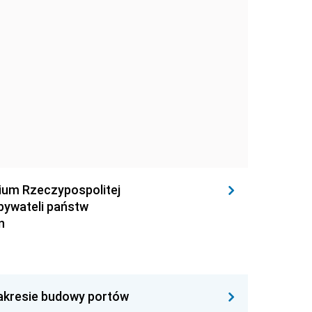
rium Rzeczypospolitej
obywateli państw
n
zakresie budowy portów