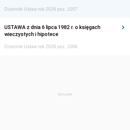
Dziennik Ustaw rok 2026 poz. 1057
1935
1934
1933
1932
1931
1930
USTAWA z dnia 6 lipca 1982 r. o księgach
1929
1928
1927
wieczystych i hipotece
1926
1925
1924
Dziennik Ustaw rok 2026 poz. 1066
1923
1922
1921
1920
1919
1918
REKLAMA