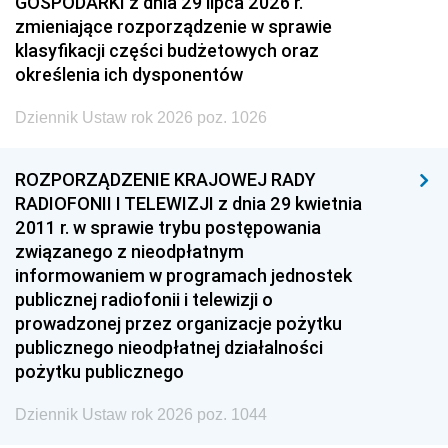
GOSPODARKI z dnia 29 lipca 2026 r.
zmieniające rozporządzenie w sprawie
klasyfikacji części budżetowych oraz
określenia ich dysponentów
Dziennik Ustaw rok 2026 poz. 1026
ROZPORZĄDZENIE KRAJOWEJ RADY
RADIOFONII I TELEWIZJI z dnia 29 kwietnia
2011 r. w sprawie trybu postępowania
związanego z nieodpłatnym
informowaniem w programach jednostek
publicznej radiofonii i telewizji o
prowadzonej przez organizacje pożytku
publicznego nieodpłatnej działalności
pożytku publicznego
Dziennik Ustaw rok 2026 poz. 1044