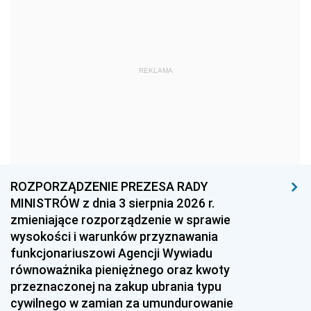
1978
1977
1976
1975
1974
1973
1972
1971
1970
REKLAMA
1969
1968
1967
1966
1965
1964
1963
1962
1961
1960
1959
1958
1957
1956
1955
ROZPORZĄDZENIE PREZESA RADY
MINISTRÓW z dnia 3 sierpnia 2026 r.
1954
1953
1952
zmieniające rozporządzenie w sprawie
1951
1950
1949
wysokości i warunków przyznawania
funkcjonariuszowi Agencji Wywiadu
1948
1947
1946
równoważnika pieniężnego oraz kwoty
1945
1944
1939
przeznaczonej na zakup ubrania typu
cywilnego w zamian za umundurowanie
1938
1937
1936