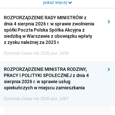
pokaż więcej
2014
2013
2012
2011
2010
2009
ROZPORZĄDZENIE RADY MINISTRÓW z
dnia 4 sierpnia 2026 r. w sprawie zwolnienia
2008
2007
2006
spółki Poczta Polska Spółka Akcyjna z
2005
2004
2003
siedzibą w Warszawie z obowiązku wpłaty
z zysku należnej za 2025 r.
2002
2001
2000
Dziennik Ustaw rok 2026 poz. 1058
1999
1998
1997
1996
1995
1994
ROZPORZĄDZENIE MINISTRA RODZINY,
1993
1992
1991
PRACY I POLITYKI SPOŁECZNEJ z dnia 4
sierpnia 2026 r. w sprawie usług
1990
1989
1988
opiekuńczych w miejscu zamieszkania
1987
1986
1985
Dziennik Ustaw rok 2026 poz. 1067
1984
1983
1982
1981
1980
1979