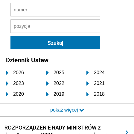
Dziennik Ustaw
2026
2025
2024
2023
2022
2021
2020
2019
2018
2017
2016
2015
pokaż więcej
2014
2013
2012
2011
2010
2009
ROZPORZĄDZENIE RADY MINISTRÓW z