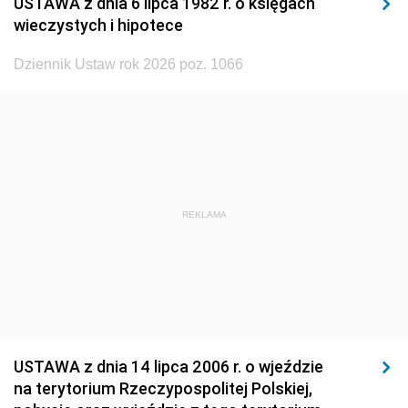
USTAWA z dnia 6 lipca 1982 r. o księgach
1929
1928
1927
wieczystych i hipotece
1926
1925
1924
Dziennik Ustaw rok 2026 poz. 1066
1923
1922
1921
1920
1919
1918
REKLAMA
USTAWA z dnia 14 lipca 2006 r. o wjeździe
na terytorium Rzeczypospolitej Polskiej,