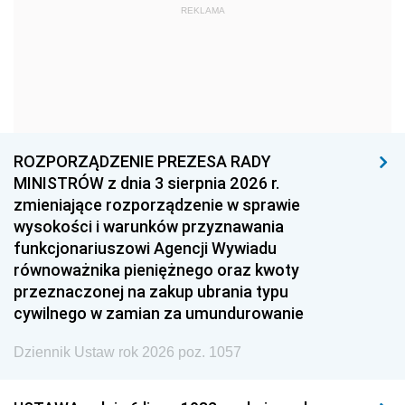
REKLAMA
1969
1968
1967
1966
1965
1964
1963
1962
1961
1960
1959
1958
1957
1956
1955
ROZPORZĄDZENIE PREZESA RADY
MINISTRÓW z dnia 3 sierpnia 2026 r.
1954
1953
1952
zmieniające rozporządzenie w sprawie
1951
1950
1949
wysokości i warunków przyznawania
funkcjonariuszowi Agencji Wywiadu
1948
1947
1946
równoważnika pieniężnego oraz kwoty
1945
1944
1939
przeznaczonej na zakup ubrania typu
cywilnego w zamian za umundurowanie
1938
1937
1936
Dziennik Ustaw rok 2026 poz. 1057
1935
1934
1933
1932
1931
1930