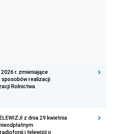
026 r. zmieniające
 sposobów realizacji
zacji Rolnictwa
EWIZJI z dnia 29 kwietnia
 nieodpłatnym
iofonii i telewizji o