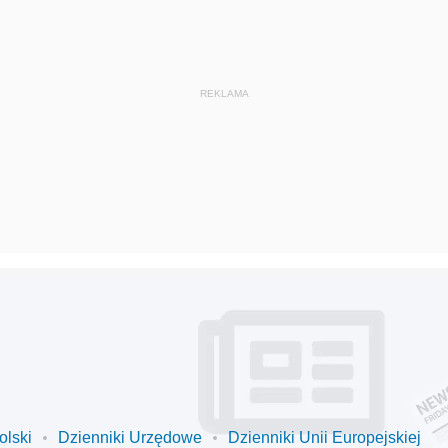
olski
Dzienniki Urzędowe
Dzienniki Unii Europejskiej