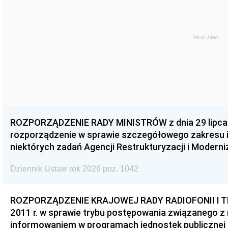
REKLAMA
ROZPORZĄDZENIE RADY MINISTRÓW z dnia 29 lipca 2
rozporządzenie w sprawie szczegółowego zakresu i
niektórych zadań Agencji Restrukturyzacji i Moderni
Dziennik Ustaw rok 2026 poz. 1042
ROZPORZĄDZENIE KRAJOWEJ RADY RADIOFONII I TEL
2011 r. w sprawie trybu postępowania związanego z
informowaniem w programach jednostek publicznej rad