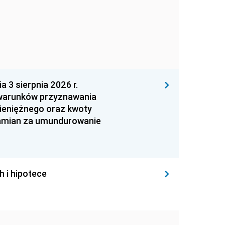
 sierpnia 2026 r.
 warunków przyznawania
ieniężnego oraz kwoty
zamian za umundurowanie
h i hipotece