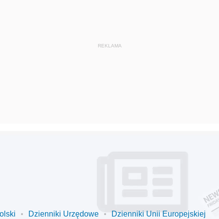
olski
Dzienniki Urzędowe
Dzienniki Unii Europejskiej