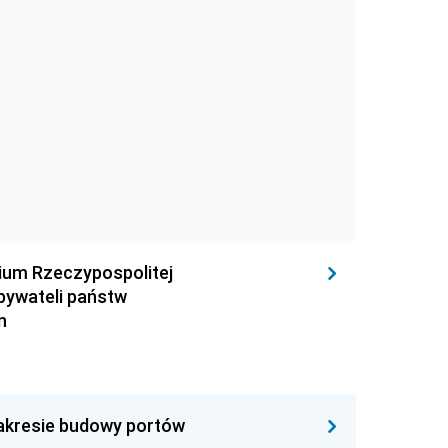
rium Rzeczypospolitej
obywateli państw
n
zakresie budowy portów