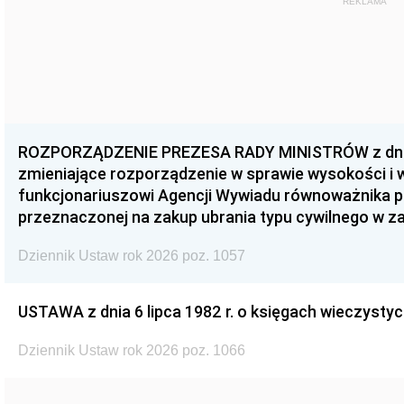
REKLAMA
ROZPORZĄDZENIE PREZESA RADY MINISTRÓW z dnia 3
zmieniające rozporządzenie w sprawie wysokości i
funkcjonariuszowi Agencji Wywiadu równoważnika p
przeznaczonej na zakup ubrania typu cywilnego w 
Dziennik Ustaw rok 2026 poz. 1057
USTAWA z dnia 6 lipca 1982 r. o księgach wieczystyc
Dziennik Ustaw rok 2026 poz. 1066