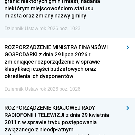
granic niektórych gmin i miast, nadania
niektórym miejscowościom statusu
miasta oraz zmiany nazwy gminy
Dziennik Ustaw rok 2026 poz. 1023
ROZPORZĄDZENIE MINISTRA FINANSÓW I
GOSPODARKI z dnia 29 lipca 2026 r.
zmieniające rozporządzenie w sprawie
klasyfikacji części budżetowych oraz
określenia ich dysponentów
Dziennik Ustaw rok 2026 poz. 1026
ROZPORZĄDZENIE KRAJOWEJ RADY
RADIOFONII I TELEWIZJI z dnia 29 kwietnia
2011 r. w sprawie trybu postępowania
związanego z nieodpłatnym