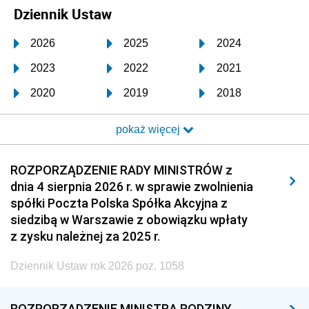
Dziennik Ustaw
2026
2025
2024
2023
2022
2021
2020
2019
2018
2017
2016
2015
pokaż więcej
2014
2013
2012
2011
2010
2009
ROZPORZĄDZENIE RADY MINISTRÓW z
dnia 4 sierpnia 2026 r. w sprawie zwolnienia
2008
2007
2006
spółki Poczta Polska Spółka Akcyjna z
2005
2004
2003
siedzibą w Warszawie z obowiązku wpłaty
z zysku należnej za 2025 r.
2002
2001
2000
Dziennik Ustaw rok 2026 poz. 1058
1999
1998
1997
1996
1995
1994
ROZPORZĄDZENIE MINISTRA RODZINY,