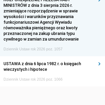
MINISTRÓW z dnia 3 sierpnia 2026 r.
1954
1953
1952
zmieniające rozporządzenie w sprawie
1951
1950
1949
wysokości i warunków przyznawania
funkcjonariuszowi Agencji Wywiadu
1948
1947
1946
równoważnika pieniężnego oraz kwoty
1945
1944
1939
przeznaczonej na zakup ubrania typu
cywilnego w zamian za umundurowanie
1938
1937
1936
Dziennik Ustaw rok 2026 poz. 1057
1935
1934
1933
1932
1931
1930
USTAWA z dnia 6 lipca 1982 r. o księgach
1929
1928
1927
wieczystych i hipotece
1926
1925
1924
Dziennik Ustaw rok 2026 poz. 1066
1923
1922
1921
1920
1919
1918