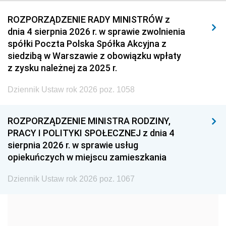
2011
2010
2009
ROZPORZĄDZENIE RADY MINISTRÓW z
dnia 4 sierpnia 2026 r. w sprawie zwolnienia
2008
2007
2006
spółki Poczta Polska Spółka Akcyjna z
2005
2004
2003
siedzibą w Warszawie z obowiązku wpłaty
z zysku należnej za 2025 r.
2002
2001
2000
Dziennik Ustaw rok 2026 poz. 1058
1999
1998
1997
1996
1995
1994
ROZPORZĄDZENIE MINISTRA RODZINY,
1993
1992
1991
PRACY I POLITYKI SPOŁECZNEJ z dnia 4
sierpnia 2026 r. w sprawie usług
1990
1989
1988
opiekuńczych w miejscu zamieszkania
1987
1986
1985
Dziennik Ustaw rok 2026 poz. 1067
1984
1983
1982
1981
1980
1979
1978
1977
1976