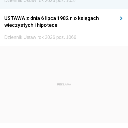
Dziennik Ustaw rok 2026 poz. 1057
1935
1934
1933
1932
1931
1930
USTAWA z dnia 6 lipca 1982 r. o księgach
1929
1928
1927
wieczystych i hipotece
1926
1925
1924
Dziennik Ustaw rok 2026 poz. 1066
1923
1922
1921
1920
1919
1918
REKLAMA