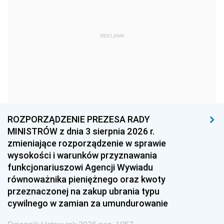
1975
1974
1973
1972
1971
1970
REKLAMA
1969
1968
1967
1966
1965
1964
1963
1962
1961
1960
1959
1958
1957
1956
1955
ROZPORZĄDZENIE PREZESA RADY
MINISTRÓW z dnia 3 sierpnia 2026 r.
1954
1953
1952
zmieniające rozporządzenie w sprawie
1951
1950
1949
wysokości i warunków przyznawania
funkcjonariuszowi Agencji Wywiadu
1948
1947
1946
równoważnika pieniężnego oraz kwoty
1945
1944
1939
przeznaczonej na zakup ubrania typu
cywilnego w zamian za umundurowanie
1938
1937
1936