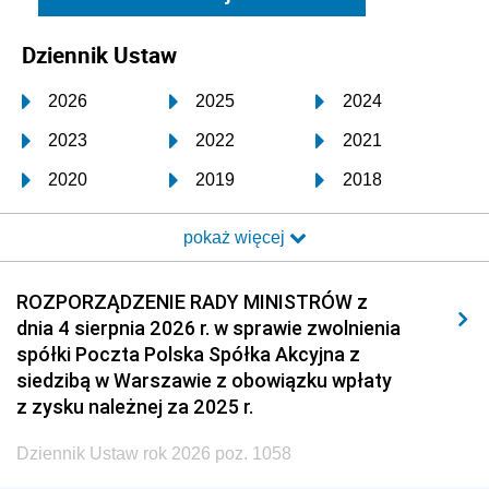
Dziennik Ustaw
2026
2025
2024
2023
2022
2021
2020
2019
2018
2017
2016
2015
pokaż więcej
2014
2013
2012
2011
2010
2009
ROZPORZĄDZENIE RADY MINISTRÓW z
dnia 4 sierpnia 2026 r. w sprawie zwolnienia
2008
2007
2006
spółki Poczta Polska Spółka Akcyjna z
2005
2004
2003
siedzibą w Warszawie z obowiązku wpłaty
z zysku należnej za 2025 r.
2002
2001
2000
Dziennik Ustaw rok 2026 poz. 1058
1999
1998
1997