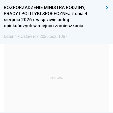
1996
1995
1994
ROZPORZĄDZENIE MINISTRA RODZINY,
1993
1992
1991
PRACY I POLITYKI SPOŁECZNEJ z dnia 4
sierpnia 2026 r. w sprawie usług
1990
1989
1988
opiekuńczych w miejscu zamieszkania
1987
1986
1985
Dziennik Ustaw rok 2026 poz. 1067
1984
1983
1982
1981
1980
1979
1978
1977
1976
1975
1974
1973
1972
1971
1970
REKLAMA
1969
1968
1967
1966
1965
1964
1963
1962
1961
1960
1959
1958