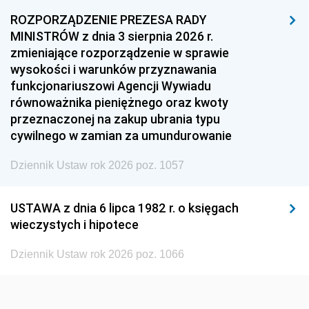
1957
1956
1955
ROZPORZĄDZENIE PREZESA RADY
MINISTRÓW z dnia 3 sierpnia 2026 r.
1954
1953
1952
zmieniające rozporządzenie w sprawie
1951
1950
1949
wysokości i warunków przyznawania
funkcjonariuszowi Agencji Wywiadu
1948
1947
1946
równoważnika pieniężnego oraz kwoty
1945
1944
1939
przeznaczonej na zakup ubrania typu
cywilnego w zamian za umundurowanie
1938
1937
1936
Dziennik Ustaw rok 2026 poz. 1057
1935
1934
1933
1932
1931
1930
USTAWA z dnia 6 lipca 1982 r. o księgach
1929
1928
1927
wieczystych i hipotece
1926
1925
1924
Dziennik Ustaw rok 2026 poz. 1066
1923
1922
1921
1920
1919
1918