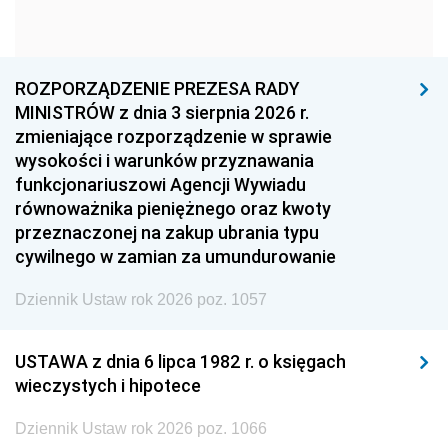
1963
1962
1961
1960
1959
1958
1957
1956
1955
ROZPORZĄDZENIE PREZESA RADY
MINISTRÓW z dnia 3 sierpnia 2026 r.
1954
1953
1952
zmieniające rozporządzenie w sprawie
1951
1950
1949
wysokości i warunków przyznawania
funkcjonariuszowi Agencji Wywiadu
1948
1947
1946
równoważnika pieniężnego oraz kwoty
1945
1944
1939
przeznaczonej na zakup ubrania typu
cywilnego w zamian za umundurowanie
1938
1937
1936
Dziennik Ustaw rok 2026 poz. 1057
1935
1934
1933
1932
1931
1930
USTAWA z dnia 6 lipca 1982 r. o księgach
1929
1928
1927
wieczystych i hipotece
1926
1925
1924
Dziennik Ustaw rok 2026 poz. 1066
1923
1922
1921