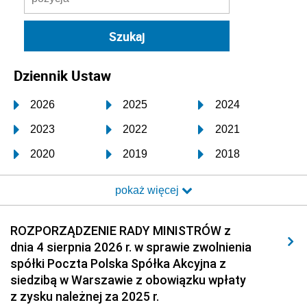
Dziennik Ustaw
2026
2025
2024
2023
2022
2021
2020
2019
2018
2017
2016
2015
pokaż więcej
2014
2013
2012
2011
2010
2009
ROZPORZĄDZENIE RADY MINISTRÓW z
dnia 4 sierpnia 2026 r. w sprawie zwolnienia
2008
2007
2006
spółki Poczta Polska Spółka Akcyjna z
2005
2004
2003
siedzibą w Warszawie z obowiązku wpłaty
z zysku należnej za 2025 r.
2002
2001
2000