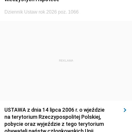
1926
1925
1924
Dziennik Ustaw rok 2026 poz. 1066
1923
1922
1921
1920
1919
1918
REKLAMA
USTAWA z dnia 14 lipca 2006 r. o wjeździe
na terytorium Rzeczypospolitej Polskiej,
pobycie oraz wyjeździe z tego terytorium
obywateli państw członkowskich Unii