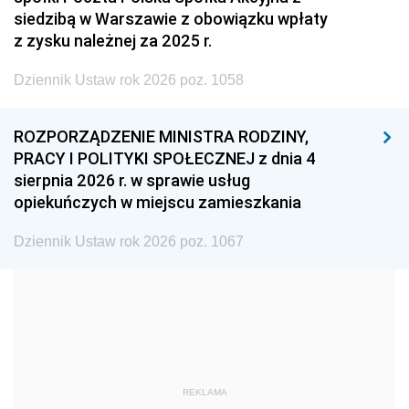
2005
2004
2003
siedzibą w Warszawie z obowiązku wpłaty
z zysku należnej za 2025 r.
2002
2001
2000
Dziennik Ustaw rok 2026 poz. 1058
1999
1998
1997
1996
1995
1994
ROZPORZĄDZENIE MINISTRA RODZINY,
1993
1992
1991
PRACY I POLITYKI SPOŁECZNEJ z dnia 4
sierpnia 2026 r. w sprawie usług
1990
1989
1988
opiekuńczych w miejscu zamieszkania
1987
1986
1985
Dziennik Ustaw rok 2026 poz. 1067
1984
1983
1982
1981
1980
1979
1978
1977
1976
1975
1974
1973
1972
1971
1970
REKLAMA