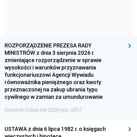
1969
1968
1967
1966
1965
1964
1963
1962
1961
1960
1959
1958
1957
1956
1955
ROZPORZĄDZENIE PREZESA RADY
MINISTRÓW z dnia 3 sierpnia 2026 r.
1954
1953
1952
zmieniające rozporządzenie w sprawie
1951
1950
1949
wysokości i warunków przyznawania
funkcjonariuszowi Agencji Wywiadu
1948
1947
1946
równoważnika pieniężnego oraz kwoty
1945
1944
1939
przeznaczonej na zakup ubrania typu
cywilnego w zamian za umundurowanie
1938
1937
1936
Dziennik Ustaw rok 2026 poz. 1057
1935
1934
1933
1932
1931
1930
USTAWA z dnia 6 lipca 1982 r. o księgach
1929
1928
1927
wieczystych i hipotece