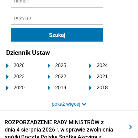
Dziennik Ustaw
2026
2025
2024
2023
2022
2021
2020
2019
2018
2017
2016
2015
pokaż więcej
2014
2013
2012
2011
2010
2009
ROZPORZĄDZENIE RADY MINISTRÓW z
dnia 4 sierpnia 2026 r. w sprawie zwolnienia
2008
2007
2006
spółki Poczta Polska Spółka Akcyjna z