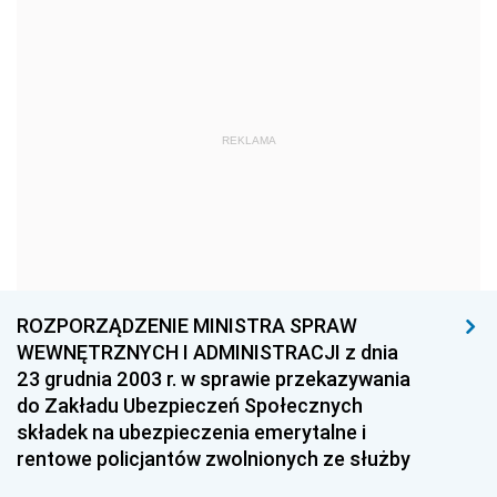
1981
1980
1979
1978
1977
1976
1975
1974
1973
1972
1971
1970
REKLAMA
1969
1968
1967
1966
1965
1964
1963
1962
1961
1960
1959
1958
1957
1956
1955
ROZPORZĄDZENIE MINISTRA SPRAW
WEWNĘTRZNYCH I ADMINISTRACJI z dnia
1954
1953
1952
23 grudnia 2003 r. w sprawie przekazywania
1951
1950
1949
do Zakładu Ubezpieczeń Społecznych
składek na ubezpieczenia emerytalne i
1948
1947
1946
rentowe policjantów zwolnionych ze służby
1945
1944
1939