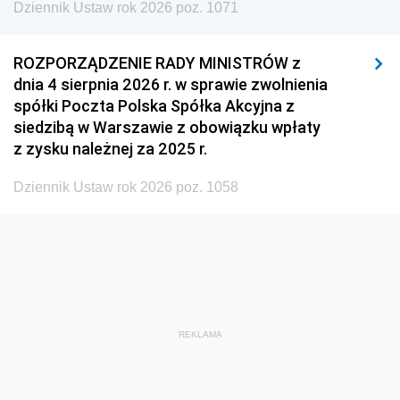
Dziennik Ustaw rok 2026 poz. 1071
1938
1937
1936
1935
1934
1933
ROZPORZĄDZENIE RADY MINISTRÓW z
dnia 4 sierpnia 2026 r. w sprawie zwolnienia
1932
1931
1930
spółki Poczta Polska Spółka Akcyjna z
1929
1928
1927
siedzibą w Warszawie z obowiązku wpłaty
z zysku należnej za 2025 r.
1926
1925
1924
1923
1922
1921
Dziennik Ustaw rok 2026 poz. 1058
1920
1919
1918
REKLAMA