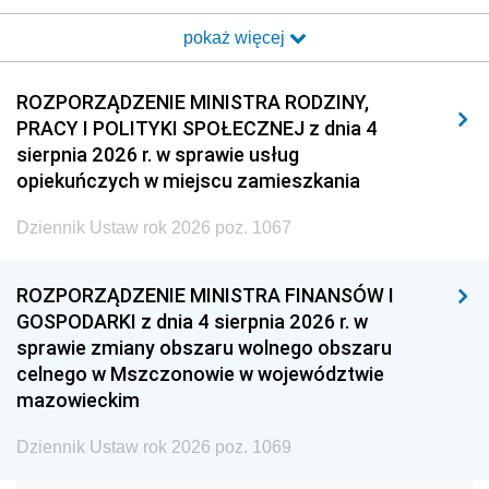
2017
2016
2015
pokaż więcej
2014
2013
2012
2011
2010
2009
ROZPORZĄDZENIE MINISTRA RODZINY,
PRACY I POLITYKI SPOŁECZNEJ z dnia 4
2008
2007
2006
sierpnia 2026 r. w sprawie usług
2005
2004
2003
opiekuńczych w miejscu zamieszkania
2002
2001
2000
Dziennik Ustaw rok 2026 poz. 1067
1999
1998
1997
ROZPORZĄDZENIE MINISTRA FINANSÓW I
1996
1995
1994
GOSPODARKI z dnia 4 sierpnia 2026 r. w
1993
1992
1991
sprawie zmiany obszaru wolnego obszaru
celnego w Mszczonowie w województwie
1990
1989
1988
mazowieckim
1987
1986
1985
Dziennik Ustaw rok 2026 poz. 1069
1984
1983
1982