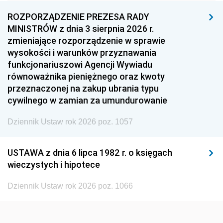
1957
1956
1955
ROZPORZĄDZENIE PREZESA RADY
MINISTRÓW z dnia 3 sierpnia 2026 r.
1954
1953
1952
zmieniające rozporządzenie w sprawie
1951
1950
1949
wysokości i warunków przyznawania
funkcjonariuszowi Agencji Wywiadu
1948
1947
1946
równoważnika pieniężnego oraz kwoty
1945
1944
1939
przeznaczonej na zakup ubrania typu
cywilnego w zamian za umundurowanie
1938
1937
1936
Dziennik Ustaw rok 2026 poz. 1057
1935
1934
1933
1932
1931
1930
USTAWA z dnia 6 lipca 1982 r. o księgach
1929
1928
1927
wieczystych i hipotece
1926
1925
1924
Dziennik Ustaw rok 2026 poz. 1066
1923
1922
1921
1920
1919
1918