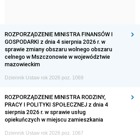
1960
1959
1958
1957
1956
1955
1954
1953
1952
ROZPORZĄDZENIE MINISTRA FINANSÓW I
1951
1950
1949
GOSPODARKI z dnia 4 sierpnia 2026 r. w
sprawie zmiany obszaru wolnego obszaru
1948
1947
1946
celnego w Mszczonowie w województwie
1945
1944
1939
mazowieckim
1938
1937
1936
Dziennik Ustaw rok 2026 poz. 1069
1935
1934
1933
ROZPORZĄDZENIE MINISTRA RODZINY,
1932
1931
1930
PRACY I POLITYKI SPOŁECZNEJ z dnia 4
1929
1928
1927
sierpnia 2026 r. w sprawie usług
opiekuńczych w miejscu zamieszkania
1926
1925
1924
1923
1922
1921
Dziennik Ustaw rok 2026 poz. 1067