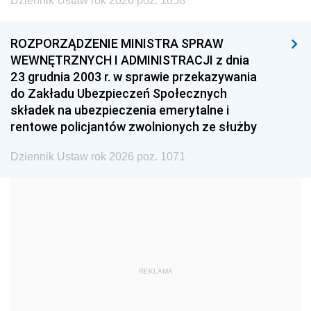
Dziennik Ustaw rok 2026 poz. 1058
1999
1998
1997
1996
1995
1994
ROZPORZĄDZENIE MINISTRA SPRAW
1993
1992
1991
WEWNĘTRZNYCH I ADMINISTRACJI z dnia
23 grudnia 2003 r. w sprawie przekazywania
1990
1989
1988
do Zakładu Ubezpieczeń Społecznych
1987
1986
1985
składek na ubezpieczenia emerytalne i
rentowe policjantów zwolnionych ze służby
1984
1983
1982
1981
1980
1979
Dziennik Ustaw rok 2026 poz. 1071
1978
1977
1976
1975
1974
1973
1972
1971
1970
1969
1968
1967
REKLAMA
1966
1965
1964
1963
1962
1961