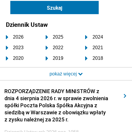
Dziennik Ustaw
2026
2025
2024
2023
2022
2021
2020
2019
2018
2017
2016
2015
pokaż więcej
2014
2013
2012
2011
2010
2009
ROZPORZĄDZENIE RADY MINISTRÓW z
dnia 4 sierpnia 2026 r. w sprawie zwolnienia
2008
2007
2006
spółki Poczta Polska Spółka Akcyjna z
2005
2004
2003
siedzibą w Warszawie z obowiązku wpłaty
z zysku należnej za 2025 r.
2002
2001
2000