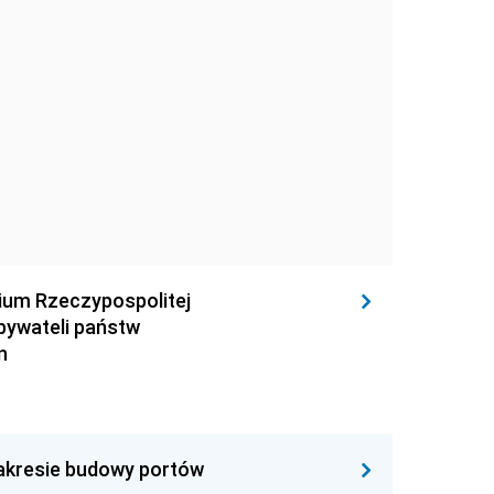
rium Rzeczypospolitej
obywateli państw
n
zakresie budowy portów