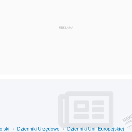
olski
Dzienniki Urzędowe
Dzienniki Unii Europejskiej