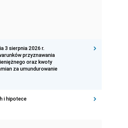
 sierpnia 2026 r.
 warunków przyznawania
ieniężnego oraz kwoty
zamian za umundurowanie
h i hipotece