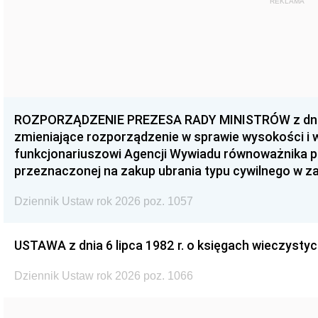
REKLAMA
ROZPORZĄDZENIE PREZESA RADY MINISTRÓW z dnia 3
zmieniające rozporządzenie w sprawie wysokości i
funkcjonariuszowi Agencji Wywiadu równoważnika p
przeznaczonej na zakup ubrania typu cywilnego w 
Dziennik Ustaw rok 2026 poz. 1057
USTAWA z dnia 6 lipca 1982 r. o księgach wieczystyc
Dziennik Ustaw rok 2026 poz. 1066