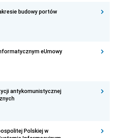
zakresie budowy portów
leinformatycznym eUmowy
ycji antykomunistycznej
cznych
ospolitej Polskiej w