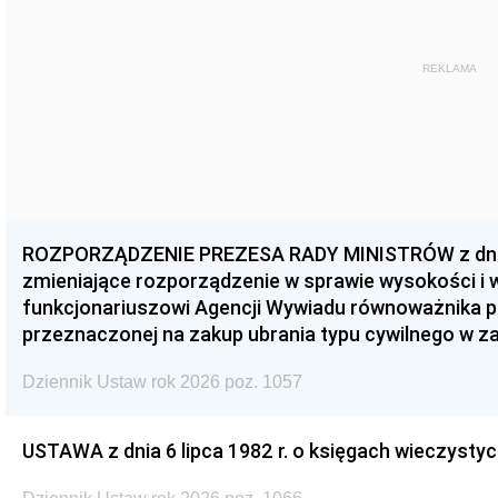
REKLAMA
ROZPORZĄDZENIE PREZESA RADY MINISTRÓW z dnia 3
zmieniające rozporządzenie w sprawie wysokości i
funkcjonariuszowi Agencji Wywiadu równoważnika p
przeznaczonej na zakup ubrania typu cywilnego w 
Dziennik Ustaw rok 2026 poz. 1057
USTAWA z dnia 6 lipca 1982 r. o księgach wieczystyc