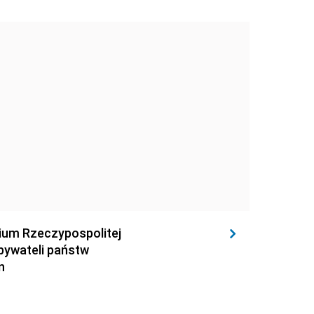
rium Rzeczypospolitej
obywateli państw
n