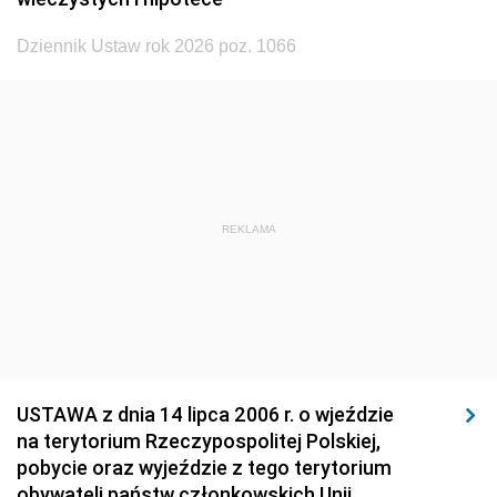
1926
1925
1924
Dziennik Ustaw rok 2026 poz. 1066
1923
1922
1921
1920
1919
1918
REKLAMA
USTAWA z dnia 14 lipca 2006 r. o wjeździe
na terytorium Rzeczypospolitej Polskiej,
pobycie oraz wyjeździe z tego terytorium
obywateli państw członkowskich Unii