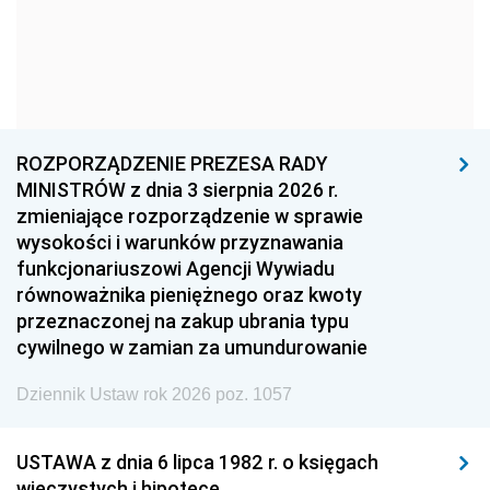
1969
1968
1967
1966
1965
1964
1963
1962
1961
1960
1959
1958
1957
1956
1955
ROZPORZĄDZENIE PREZESA RADY
MINISTRÓW z dnia 3 sierpnia 2026 r.
1954
1953
1952
zmieniające rozporządzenie w sprawie
1951
1950
1949
wysokości i warunków przyznawania
funkcjonariuszowi Agencji Wywiadu
1948
1947
1946
równoważnika pieniężnego oraz kwoty
1945
1944
1939
przeznaczonej na zakup ubrania typu
cywilnego w zamian za umundurowanie
1938
1937
1936
Dziennik Ustaw rok 2026 poz. 1057
1935
1934
1933
1932
1931
1930
USTAWA z dnia 6 lipca 1982 r. o księgach
1929
1928
1927
wieczystych i hipotece