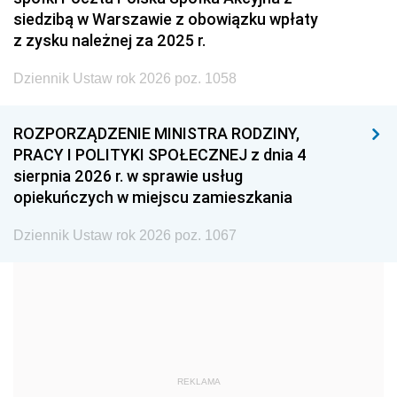
2005
2004
2003
siedzibą w Warszawie z obowiązku wpłaty
z zysku należnej za 2025 r.
2002
2001
2000
Dziennik Ustaw rok 2026 poz. 1058
1999
1998
1997
1996
1995
1994
ROZPORZĄDZENIE MINISTRA RODZINY,
1993
1992
1991
PRACY I POLITYKI SPOŁECZNEJ z dnia 4
sierpnia 2026 r. w sprawie usług
1990
1989
1988
opiekuńczych w miejscu zamieszkania
1987
1986
1985
Dziennik Ustaw rok 2026 poz. 1067
1984
1983
1982
1981
1980
1979
1978
1977
1976
1975
1974
1973
1972
1971
1970
REKLAMA