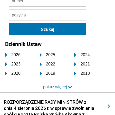
Dziennik Ustaw
2026
2025
2024
2023
2022
2021
2020
2019
2018
2017
2016
2015
pokaż więcej
2014
2013
2012
2011
2010
2009
ROZPORZĄDZENIE RADY MINISTRÓW z
dnia 4 sierpnia 2026 r. w sprawie zwolnienia
2008
2007
2006
spółki Poczta Polska Spółka Akcyjna z