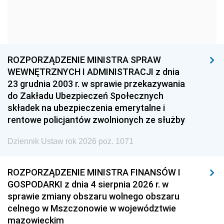
1966
1965
1964
1963
1962
1961
1960
1959
1958
1957
1956
1955
ROZPORZĄDZENIE MINISTRA SPRAW
WEWNĘTRZNYCH I ADMINISTRACJI z dnia
1954
1953
1952
23 grudnia 2003 r. w sprawie przekazywania
1951
1950
1949
do Zakładu Ubezpieczeń Społecznych
składek na ubezpieczenia emerytalne i
1948
1947
1946
rentowe policjantów zwolnionych ze służby
1945
1944
1939
Dziennik Ustaw rok 2026 poz. 1071
1938
1937
1936
1935
1934
1933
ROZPORZĄDZENIE MINISTRA FINANSÓW I
GOSPODARKI z dnia 4 sierpnia 2026 r. w
1932
1931
1930
sprawie zmiany obszaru wolnego obszaru
1929
1928
1927
celnego w Mszczonowie w województwie
mazowieckim
1926
1925
1924