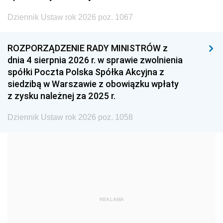
2002
2001
2000
Dziennik Ustaw rok 2026 poz. 1067
1999
1998
1997
ROZPORZĄDZENIE RADY MINISTRÓW z
1996
1995
1994
dnia 4 sierpnia 2026 r. w sprawie zwolnienia
1993
1992
1991
spółki Poczta Polska Spółka Akcyjna z
siedzibą w Warszawie z obowiązku wpłaty
1990
1989
1988
z zysku należnej za 2025 r.
1987
1986
1985
Dziennik Ustaw rok 2026 poz. 1058
1984
1983
1982
1981
1980
1979
1978
1977
1976
1975
1974
1973
1972
1971
1970
REKLAMA
1969
1968
1967