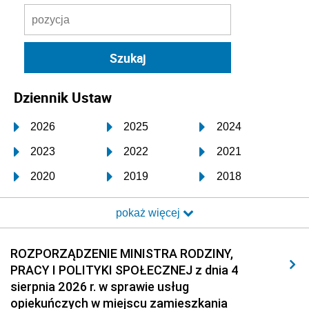
Dziennik Ustaw
2026
2025
2024
2023
2022
2021
2020
2019
2018
2017
2016
2015
pokaż więcej
2014
2013
2012
2011
2010
2009
ROZPORZĄDZENIE MINISTRA RODZINY,
PRACY I POLITYKI SPOŁECZNEJ z dnia 4
2008
2007
2006
sierpnia 2026 r. w sprawie usług
2005
2004
2003
opiekuńczych w miejscu zamieszkania