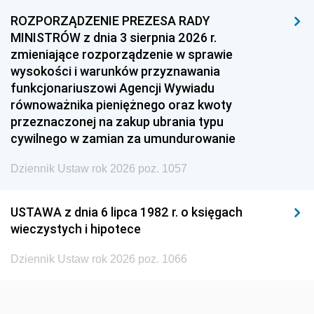
1957
1956
1955
ROZPORZĄDZENIE PREZESA RADY
MINISTRÓW z dnia 3 sierpnia 2026 r.
1954
1953
1952
zmieniające rozporządzenie w sprawie
1951
1950
1949
wysokości i warunków przyznawania
funkcjonariuszowi Agencji Wywiadu
1948
1947
1946
równoważnika pieniężnego oraz kwoty
1945
1944
1939
przeznaczonej na zakup ubrania typu
cywilnego w zamian za umundurowanie
1938
1937
1936
Dziennik Ustaw rok 2026 poz. 1057
1935
1934
1933
1932
1931
1930
USTAWA z dnia 6 lipca 1982 r. o księgach
1929
1928
1927
wieczystych i hipotece
1926
1925
1924
Dziennik Ustaw rok 2026 poz. 1066
1923
1922
1921
1920
1919
1918