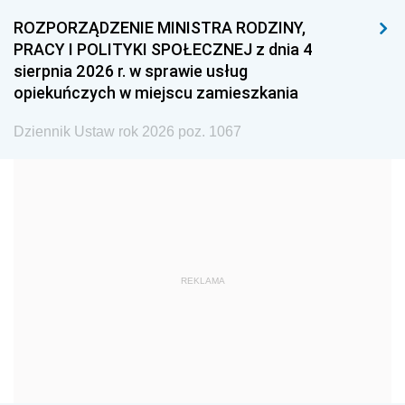
1996
1995
1994
ROZPORZĄDZENIE MINISTRA RODZINY,
1993
1992
1991
PRACY I POLITYKI SPOŁECZNEJ z dnia 4
sierpnia 2026 r. w sprawie usług
1990
1989
1988
opiekuńczych w miejscu zamieszkania
1987
1986
1985
Dziennik Ustaw rok 2026 poz. 1067
1984
1983
1982
1981
1980
1979
1978
1977
1976
1975
1974
1973
1972
1971
1970
REKLAMA
1969
1968
1967
1966
1965
1964
1963
1962
1961
1960
1959
1958