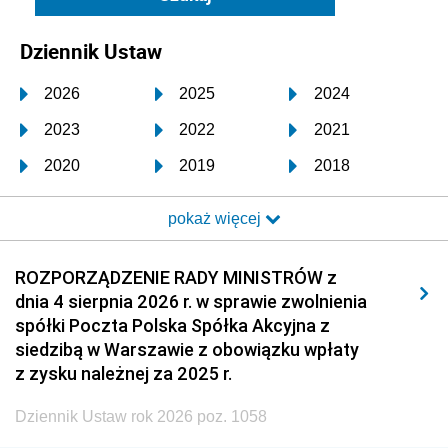
Dziennik Ustaw
2026
2025
2024
2023
2022
2021
2020
2019
2018
2017
2016
2015
pokaż więcej
2014
2013
2012
2011
2010
2009
ROZPORZĄDZENIE RADY MINISTRÓW z
dnia 4 sierpnia 2026 r. w sprawie zwolnienia
2008
2007
2006
spółki Poczta Polska Spółka Akcyjna z
2005
2004
2003
siedzibą w Warszawie z obowiązku wpłaty
z zysku należnej za 2025 r.
2002
2001
2000
Dziennik Ustaw rok 2026 poz. 1058
1999
1998
1997