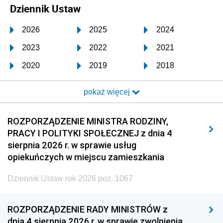
Dziennik Ustaw
2026
2025
2024
2023
2022
2021
2020
2019
2018
2017
2016
2015
pokaż więcej
2014
2013
2012
2011
2010
2009
ROZPORZĄDZENIE MINISTRA RODZINY,
PRACY I POLITYKI SPOŁECZNEJ z dnia 4
2008
2007
2006
sierpnia 2026 r. w sprawie usług
2005
2004
2003
opiekuńczych w miejscu zamieszkania
2002
2001
2000
Dziennik Ustaw rok 2026 poz. 1067
1999
1998
1997
ROZPORZĄDZENIE RADY MINISTRÓW z
1996
1995
1994
dnia 4 sierpnia 2026 r. w sprawie zwolnienia