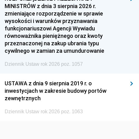
MINISTRÓW z dnia 3 sierpnia 2026 r.
1954
1953
1952
zmieniające rozporządzenie w sprawie
1951
1950
1949
wysokości i warunków przyznawania
funkcjonariuszowi Agencji Wywiadu
1948
1947
1946
równoważnika pieniężnego oraz kwoty
1945
1944
1939
przeznaczonej na zakup ubrania typu
cywilnego w zamian za umundurowanie
1938
1937
1936
Dziennik Ustaw rok 2026 poz. 1057
1935
1934
1933
1932
1931
1930
USTAWA z dnia 9 sierpnia 2019 r. o
1929
1928
1927
inwestycjach w zakresie budowy portów
zewnętrznych
1926
1925
1924
1923
1922
1921
Dziennik Ustaw rok 2026 poz. 1063
1920
1919
1918