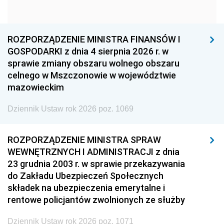
1963
1962
1961
1960
1959
1958
1957
1956
1955
ROZPORZĄDZENIE MINISTRA FINANSÓW I
GOSPODARKI z dnia 4 sierpnia 2026 r. w
1954
1953
1952
sprawie zmiany obszaru wolnego obszaru
1951
1950
1949
celnego w Mszczonowie w województwie
mazowieckim
1948
1947
1946
Dziennik Ustaw rok 2026 poz. 1069
1945
1944
1939
1938
1937
1936
ROZPORZĄDZENIE MINISTRA SPRAW
1935
1934
1933
WEWNĘTRZNYCH I ADMINISTRACJI z dnia
23 grudnia 2003 r. w sprawie przekazywania
1932
1931
1930
do Zakładu Ubezpieczeń Społecznych
1929
1928
1927
składek na ubezpieczenia emerytalne i
rentowe policjantów zwolnionych ze służby
1926
1925
1924
1923
1922
1921
Dziennik Ustaw rok 2026 poz. 1071