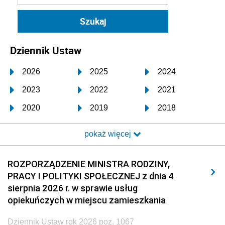
Dziennik Ustaw
2026
2025
2024
2023
2022
2021
2020
2019
2018
2017
2016
2015
pokaż więcej
2014
2013
2012
2011
2010
2009
ROZPORZĄDZENIE MINISTRA RODZINY,
PRACY I POLITYKI SPOŁECZNEJ z dnia 4
2008
2007
2006
sierpnia 2026 r. w sprawie usług
2005
2004
2003
opiekuńczych w miejscu zamieszkania
2002
2001
2000
Dziennik Ustaw rok 2026 poz. 1067