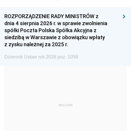
1999
1998
1997
ROZPORZĄDZENIE RADY MINISTRÓW z
1996
1995
1994
dnia 4 sierpnia 2026 r. w sprawie zwolnienia
1993
1992
1991
spółki Poczta Polska Spółka Akcyjna z
siedzibą w Warszawie z obowiązku wpłaty
1990
1989
1988
z zysku należnej za 2025 r.
1987
1986
1985
Dziennik Ustaw rok 2026 poz. 1058
1984
1983
1982
1981
1980
1979
1978
1977
1976
1975
1974
1973
1972
1971
1970
REKLAMA
1969
1968
1967
1966
1965
1964