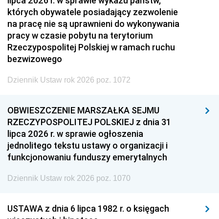
lipca 2026 r. w sprawie wykazu państw,
których obywatele posiadający zezwolenie
na pracę nie są uprawnieni do wykonywania
pracy w czasie pobytu na terytorium
Rzeczypospolitej Polskiej w ramach ruchu
bezwizowego
Dziennik Ustaw rok 2026 poz. 1072
OBWIESZCZENIE MARSZAŁKA SEJMU
RZECZYPOSPOLITEJ POLSKIEJ z dnia 31
lipca 2026 r. w sprawie ogłoszenia
jednolitego tekstu ustawy o organizacji i
funkcjonowaniu funduszy emerytalnych
Dziennik Ustaw rok 2026 poz. 1070
USTAWA z dnia 6 lipca 1982 r. o księgach