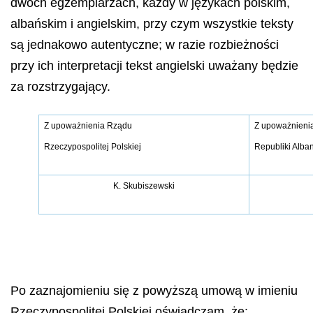
dwóch egzemplarzach, każdy w językach polskim,
albańskim i angielskim, przy czym wszystkie teksty
są jednakowo autentyczne; w razie rozbieżności
przy ich interpretacji tekst angielski uważany będzie
za rozstrzygający.
Z upoważnienia Rządu
Z upoważnieni
Rzeczypospolitej Polskiej
Republiki Alban
K. Skubiszewski
Po zaznajomieniu się z powyższą umową w imieniu
Rzeczypospolitej Polskiej oświadczam, że: