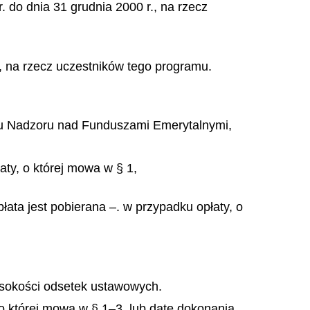
 do dnia 31 grudnia 2000 r., na rzecz
, na rzecz uczestników tego programu.
du Nadzoru nad Funduszami Emerytalnymi,
aty, o której mowa w § 1,
ata jest pobierana –. w przypadku opłaty, o
ysokości odsetek ustawowych.
o kt
ó
rej mowa w
§
1
–
3, lub dat
ę
dokonania