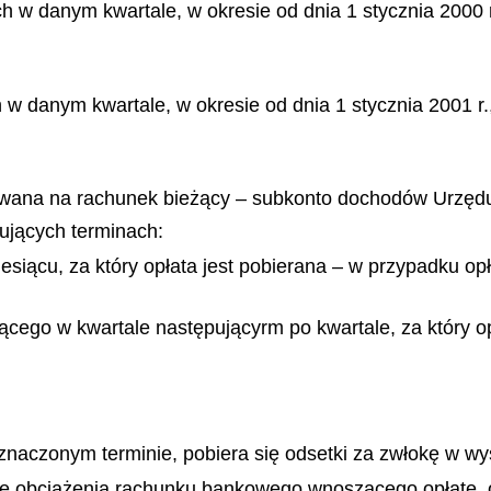
w danym kwartale, w okresie od dnia 1 stycznia 2000 r.
w danym kwartale, w okresie od dnia 1 stycznia 2001 r.
azywana na rachunek bieżący – subkonto dochodów Urzę
ujących terminach:
siącu, za który opłata jest pobierana – w przypadku opł
cego w kwartale następującyrm po kwartale, za który opł
znaczonym terminie, pobiera się odsetki za zwłokę w w
atę obciążenia rachunku bankowego wnoszącego opłatę,