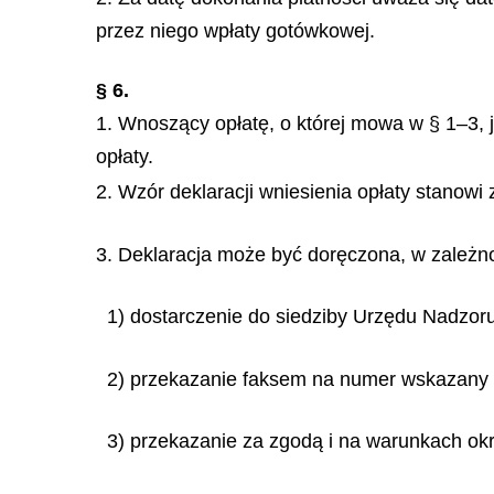
przez niego wp
ł
aty got
ó
wkowej.
§ 6.
1. Wnoszący opłatę, o której mowa w § 1–3, 
op
ł
aty.
2. Wzór deklaracji wniesienia opłaty stanowi
3. Deklaracja może być doręczona, w zależn
1) dostarczenie do siedziby Urzędu Nadzoru
2) przekazanie faksem na numer wskazany 
3) przekazanie za zgodą i na warunkach okr