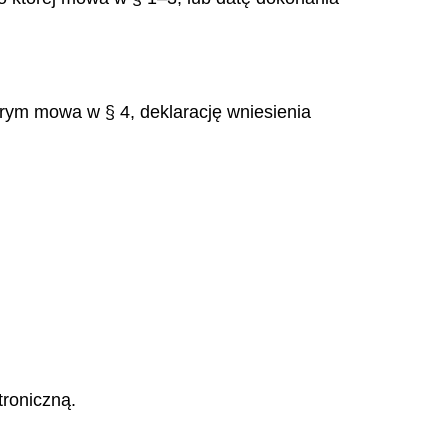
rym mowa w
§
4, deklaracj
ę
wniesienia
troniczną.