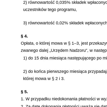
2) równowartość 0,035% składek wpłaconych 
uczestników tego programu,
3) równowartość 0,02% składek wpłaconych 
§ 4.
Opłata, o której mowa w § 1–3, jest przek
zwanego dalej „Urzędem Nadzoru”, w następ
1) do 15 dnia miesiąca następującego po mie
2) do końca pierwszego miesiąca przypadają
której mowa w § 2 i 3.
§ 5.
1. W przypadku niedokonania płatności w wy
2. Za datę dokonania płatności uważa się d