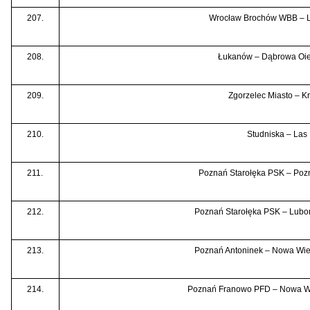
207.
Wrocław Brochów WBB – 
208.
Łukanów – Dąbrowa Oie
209.
Zgorzelec Miasto – Kr
210.
Studniska – Las
211.
Poznań Starołęka PSK – Poz
212.
Poznań Starołęka PSK – Luboń
213.
Poznań Antoninek – Nowa Wi
214.
Poznań Franowo PFD – Nowa W