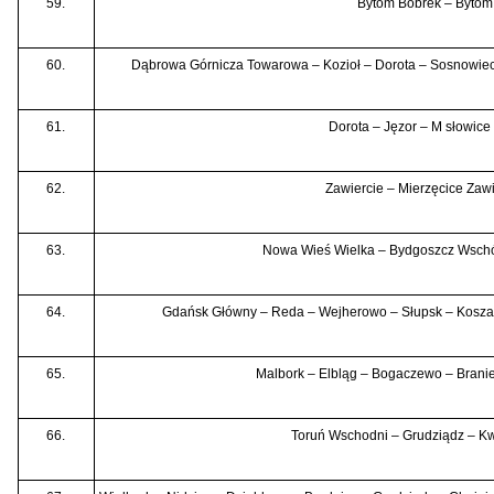
59.
Bytom Bobrek – Bytom
60.
Dąbrowa Górnicza Towarowa – Kozioł – Dorota – Sosnowiec
61.
Dorota – Jęzor – M słowice
62.
Zawiercie – Mierzęcice Zaw
63.
Nowa Wieś Wielka – Bydgoszcz Wsch
64.
Gdańsk Główny – Reda – Wejherowo – Słupsk – Koszali
65.
Malbork – Elbląg – Bogaczewo – Brani
66.
Toruń Wschodni – Grudziądz – Kw