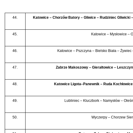
44.
Katowice – Chorzów Batory – Gliwice – Rudziniec Gliwicki 
45.
Katowice – Mysłowice – 
46.
Katowice – Pszczyna – Bielsko Biała – Żywiec
47.
Zabrze Makoszowy – Gierałtowice – Leszczyn
48.
Katowice Ligota–Panewnik – Ruda Kochłowic
49.
Lubliniec – Kluczbork – Namysłów
–
Oleśn
50.
Wyczerpy – Chorzew Sie