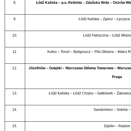
8.
Łódź Kaliska – p.o. Retkinia – Zduńska Wola – Ostrów Wi
9.
Łódź Kaliska – Zgierz – Łęczyca 
10.
Łódź Fabryczna – Łódź Widze
11.
Kutno – Toruń – Bydgoszcz – Piła Główna – Wałcz R
12.
Józefinów – Gołąbki – Warszawa Główna Towarowa – Warsza
Praga
13.
Łódź Kaliska – Łódź Chojny – Gałkówek – Żakowic
14.
Sandomierz – Sobów –
15.
Dęblin – Radom