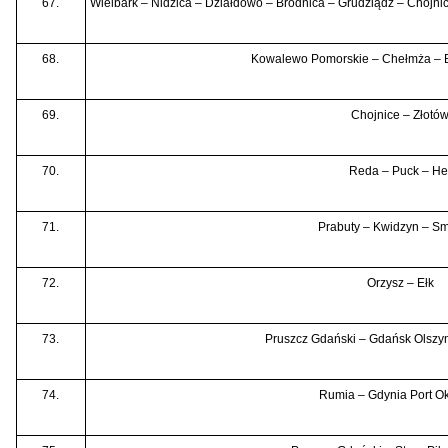
67.
Wielbark – Nidzica – Działdowo – Brodnica – Grudziądz – Chojn
68.
Kowalewo Pomorskie – Chełmża – 
69.
Chojnice – Złotó
70.
Reda – Puck – He
71.
Prabuty – Kwidzyn – S
72.
Orzysz – Ełk
73.
Pruszcz Gdański – Gdańsk Olszyn
74.
Rumia – Gdynia Port O