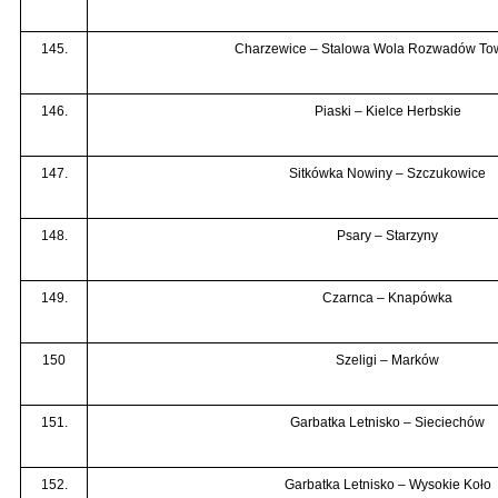
145.
Charzewice – Stalowa Wola Rozwadów To
146.
Piaski – Kielce Herbskie
147.
Sitkówka Nowiny – Szczukowice
148.
Psary – Starzyny
149.
Czarnca – Knapówka
150
Szeligi – Marków
151.
Garbatka Letnisko – Sieciechów
152.
Garbatka Letnisko – Wysokie Koło