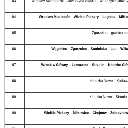
83.
Wrocław Świebodzki – Jaworzyna Śląska – Wałbrzych Główny
84.
Wrocław Muchobór – Wielkie Piekary – Legnica – Miłko
85.
Zgorzelec – granica p
86.
Węgliniec – Zgorzelec – Studniska – Las – Wil
87.
Wrocław Główny – Lamowice – Strzelin – Kłodzko Głó
88.
Kłodzko Nowe – Kudowa
89.
Kłodzko Nowe – Stronie 
90.
Wielkie Piekary – Miłkowice – Chojnów – Zebrzydo