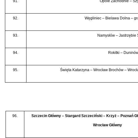
91.
Opole Zachodnie – Sz
92.
Węgliniec – Bielawa Dolna – g
93.
Namysłów – Jastrzębie 
94.
Rokitki – Duninó
95.
Święta Katarzyna – Wrocław Brochów – Wroc
96.
Szczecin Główny – Stargard Szczeciński – Krzyż – Poznań G
Wrocław Główny