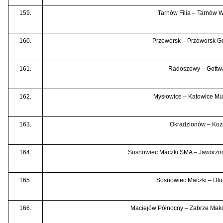
159.
Tarnów Filia – Tarnów 
160.
Przeworsk – Przeworsk Go
161.
Radoszowy – Gottw
162.
Mysłowice – Katowice M
163.
Okradzionów – Kozi
164.
Sosnowiec Maczki SMA – Jaworzn
165.
Sosnowiec Maczki – Dł
166.
Maciejów Północny – Zabrze Mak