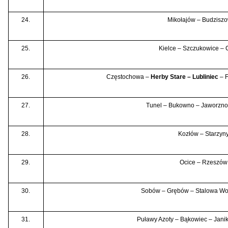
24.
Mikołajów – Budziszo
25.
Kielce – Szczukowice – 
26.
Częstochowa –
Herby Stare – Lubliniec
– F
27.
Tunel – Bukowno – Jaworzn
28.
Kozłów – Starzyn
29.
Ocice – Rzeszów
30.
Sobów – Grębów – Stalowa W
31.
Puławy Azoty – Bąkowiec – Jani