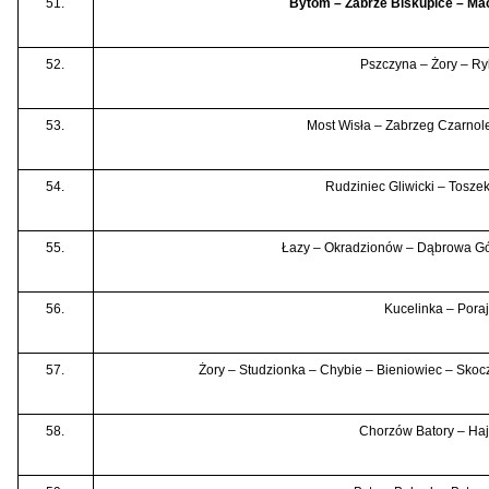
51.
Bytom – Zabrze Biskupice – Mac
52.
Pszczyna – Żory – Ry
53.
Most Wisła – Zabrzeg Czarnol
54.
Rudziniec Gliwicki – Tosze
55.
Łazy – Okradzionów – Dąbrowa G
56.
Kucelinka – Pora
57.
Żory – Studzionka – Chybie – Bieniowiec – Sko
58.
Chorzów Batory – Haj