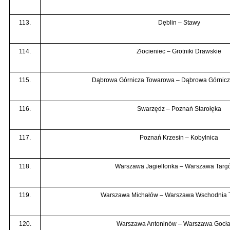
113.
Dęblin – Stawy
114.
Złocieniec – Grotniki Drawskie
115.
Dąbrowa Górnicza Towarowa – Dąbrowa Górnic
116.
Swarzędz – Poznań Starołęka
117.
Poznań Krzesin – Kobylnica
118.
Warszawa Jagiellonka – Warszawa Tar
119.
Warszawa Michałów – Warszawa Wschodnia
120.
Warszawa Antoninów – Warszawa Gocł