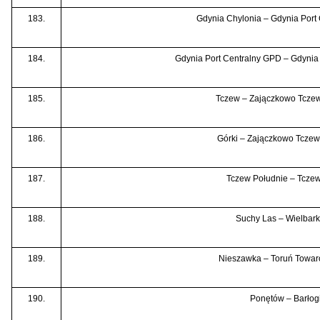
183.
Gdynia Chylonia – Gdynia Port
184.
Gdynia Port Centralny GPD – Gdynia
185.
Tczew – Zajączkowo Tcze
186.
Górki – Zajączkowo Tcze
187.
Tczew Południe – Tczew
188.
Suchy Las – Wielbark
189.
Nieszawka – Toruń Towa
190.
Ponętów – Barłog