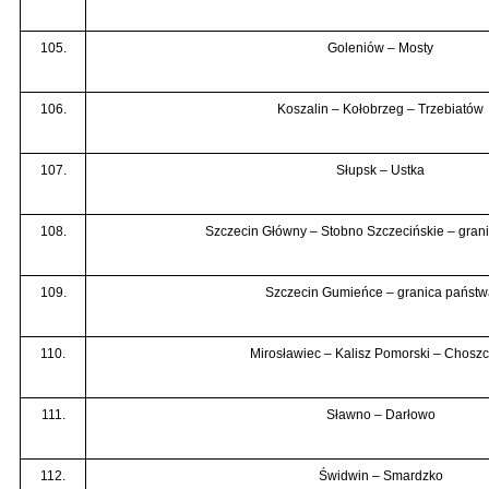
105.
Goleniów – Mosty
106.
Koszalin – Kołobrzeg – Trzebiatów
107.
Słupsk – Ustka
108.
Szczecin Główny – Stobno Szczecińskie – gran
109.
Szczecin Gumieńce – granica państw
110.
Mirosławiec – Kalisz Pomorski – Chosz
111.
Sławno – Darłowo
112.
Świdwin – Smardzko