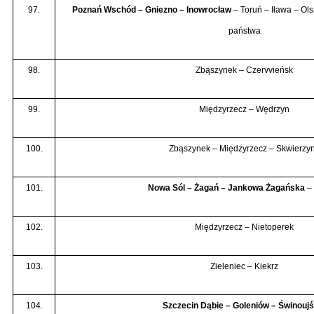
97.
Poznań Wschód – Gniezno – Inowrocław
– Toruń – Iława – Ol
państwa
98.
Zbąszynek – Czervvieńsk
99.
Międzyrzecz – Wędrzyn
100.
Zbąszynek – Międzyrzecz – Skwierzy
101.
Nowa Sól – Żagań – Jankowa Żagańska
– 
102.
Międzyrzecz – Nietoperek
103.
Zieleniec – Kiekrz
104.
Szczecin Dąbie – Goleniów – Świnoujś