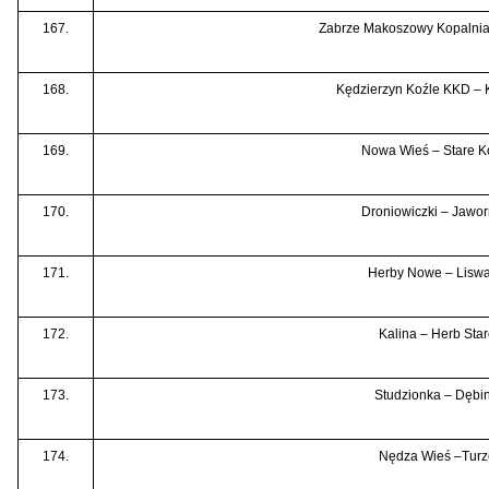
167.
Zabrze Makoszowy Kopalnia
168.
Kędzierzyn Koźle KKD – 
169.
Nowa Wieś – Stare K
170.
Droniowiczki – Jawor
171.
Herby Nowe – Liswa
172.
Kalina – Herb Star
173.
Studzionka – Dębi
174.
Nędza Wieś –Turz