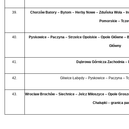
39.
Chorzów Batory – Bytom – Herby Nowe – Zduńska Wola – I
Pomorskie – Tcz
40.
Pyskowice – Paczyna – Strzelce Opolskie – Opole Główne –
Główny
41.
Dąbrowa Górnicza Zachodnia – 
42.
Gliwice Łabędy – Pyskowice – Paczyna – To
43.
Wrocław Brochów – Siechnice – Jelcz Miłoszyce – Opole Grosz
Chałupki – granica p