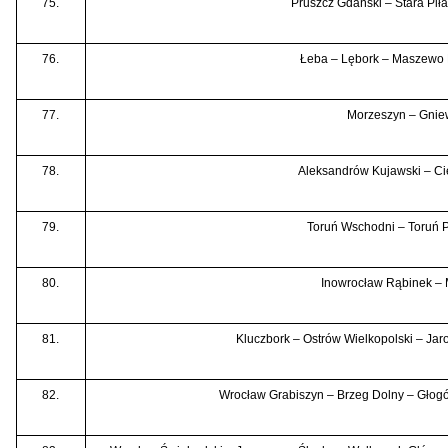
75.
Pruszcz Gdański – Stara Piła
76.
Łeba – Lębork – Maszewo 
77.
Morzeszyn – Gnie
78.
Aleksandrów Kujawski – C
79.
Toruń Wschodni – Toruń 
80.
Inowrocław Rąbinek –
81.
Kluczbork – Ostrów Wielkopolski – Ja
82.
Wrocław Grabiszyn – Brzeg Dolny – Głogó