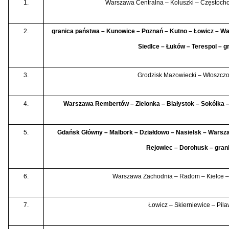
1.
Warszawa Centralna – Koluszki – Częstocho
2.
granica państwa – Kunowice – Poznań – Kutno – Łowicz – 
Siedlce – Łuków – Terespol – g
3.
Grodzisk Mazowiecki – Włoszczo
4.
Warszawa Rembertów – Zielonka – Białystok – Sokółka –
5.
Gdańsk Główny – Malbork – Działdowo – Nasielsk – Warsza
Rejowiec – Dorohusk – gran
6.
Warszawa Zachodnia – Radom – Kielce –
7.
Łowicz – Skierniewice – Pil