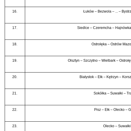
16.
Łuków – Bezwola – ... – Bystr
17.
Siedlce – Czeremcha – Hajnówka
18.
Ostrołęka – Ostrów Maz
19.
Olsztyn – Szczytno – Wielbark – Ostro
20.
Białystok – Ełk – Kętrzyn – Kors
21.
Sokółka – Suwałki – Tra
22.
Pisz – Ełk – Olecko – 
23.
Olecko – Suwałki