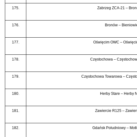
175.
Zabrzeg ZCA-21 – Bro
176.
Bronów – Bieniowi
177.
Oświęcim OWC – Oświęc
178.
Częstochowa – Częstochow
179.
Częstochowa Towarowa – Częst
180.
Herby Stare – Herby
181.
Zawiercie R125 – Zawier
182.
Gdańsk Południowy – Mot