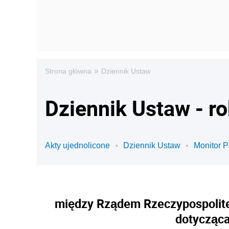
»
Strona główna
Dziennik Ustaw
Dziennik Ustaw - r
Akty ujednolicone
Dziennik Ustaw
Monitor P
między Rządem Rzeczypospolitej
dotycząc