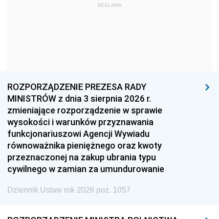
REKLAMA
1969
1968
1967
1966
1965
1964
1963
1962
1961
1960
1959
1958
1957
1956
1955
ROZPORZĄDZENIE PREZESA RADY
MINISTRÓW z dnia 3 sierpnia 2026 r.
1954
1953
1952
zmieniające rozporządzenie w sprawie
1951
1950
1949
wysokości i warunków przyznawania
funkcjonariuszowi Agencji Wywiadu
1948
1947
1946
równoważnika pieniężnego oraz kwoty
1945
1944
1939
przeznaczonej na zakup ubrania typu
cywilnego w zamian za umundurowanie
1938
1937
1936
Dziennik Ustaw rok 2026 poz. 1057
1935
1934
1933
1932
1931
1930