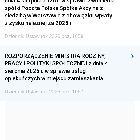
dnia 4 sierpnia 2026 r. w sprawie zwolnienia
2008
2007
2006
spółki Poczta Polska Spółka Akcyjna z
2005
2004
2003
siedzibą w Warszawie z obowiązku wpłaty
z zysku należnej za 2025 r.
2002
2001
2000
Dziennik Ustaw rok 2026 poz. 1058
1999
1998
1997
1996
1995
1994
ROZPORZĄDZENIE MINISTRA RODZINY,
1993
1992
1991
PRACY I POLITYKI SPOŁECZNEJ z dnia 4
sierpnia 2026 r. w sprawie usług
1990
1989
1988
opiekuńczych w miejscu zamieszkania
1987
1986
1985
Dziennik Ustaw rok 2026 poz. 1067
1984
1983
1982
1981
1980
1979
1978
1977
1976
1975
1974
1973
1972
1971
1970