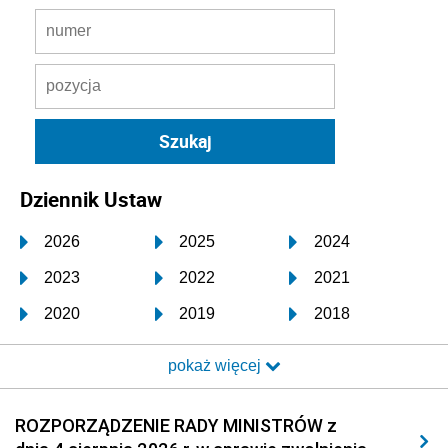
Dziennik Ustaw
2026
2025
2024
2023
2022
2021
2020
2019
2018
2017
2016
2015
pokaż więcej
2014
2013
2012
2011
2010
2009
ROZPORZĄDZENIE RADY MINISTRÓW z