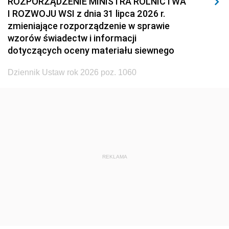
ROZPORZĄDZENIE MINISTRA ROLNICTWA
1929
1928
1927
I ROZWOJU WSI z dnia 31 lipca 2026 r.
zmieniające rozporządzenie w sprawie
1926
1925
1924
wzorów świadectw i informacji
1923
1922
1921
dotyczących oceny materiału siewnego
1920
1919
1918
Dziennik Ustaw rok 2026 poz. 1060
REKLAMA