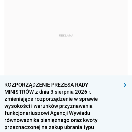
1978
1977
1976
1975
1974
1973
1972
1971
1970
REKLAMA
1969
1968
1967
1966
1965
1964
1963
1962
1961
1960
1959
1958
1957
1956
1955
ROZPORZĄDZENIE PREZESA RADY
MINISTRÓW z dnia 3 sierpnia 2026 r.
1954
1953
1952
zmieniające rozporządzenie w sprawie
1951
1950
1949
wysokości i warunków przyznawania
funkcjonariuszowi Agencji Wywiadu
1948
1947
1946
równoważnika pieniężnego oraz kwoty
1945
1944
1939
przeznaczonej na zakup ubrania typu