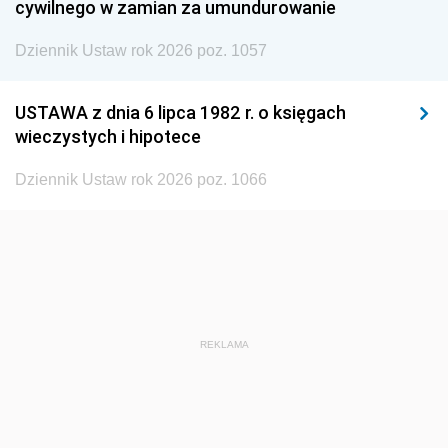
cywilnego w zamian za umundurowanie
1938
1937
1936
Dziennik Ustaw rok 2026 poz. 1057
1935
1934
1933
1932
1931
1930
USTAWA z dnia 6 lipca 1982 r. o księgach
1929
1928
1927
wieczystych i hipotece
1926
1925
1924
Dziennik Ustaw rok 2026 poz. 1066
1923
1922
1921
1920
1919
1918
REKLAMA