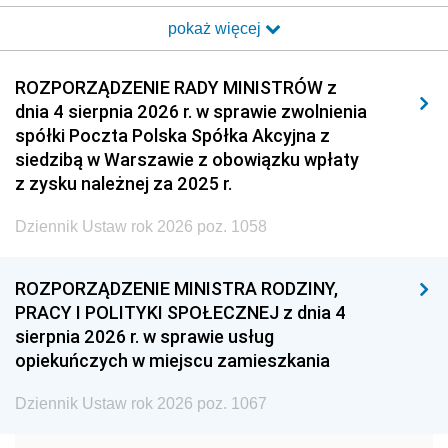
2017
2016
2015
pokaż więcej
2014
2013
2012
2011
2010
2009
ROZPORZĄDZENIE RADY MINISTRÓW z
dnia 4 sierpnia 2026 r. w sprawie zwolnienia
2008
2007
2006
spółki Poczta Polska Spółka Akcyjna z
2005
2004
2003
siedzibą w Warszawie z obowiązku wpłaty
z zysku należnej za 2025 r.
2002
2001
2000
Dziennik Ustaw rok 2026 poz. 1058
1999
1998
1997
1996
1995
1994
ROZPORZĄDZENIE MINISTRA RODZINY,
1993
1992
1991
PRACY I POLITYKI SPOŁECZNEJ z dnia 4
sierpnia 2026 r. w sprawie usług
1990
1989
1988
opiekuńczych w miejscu zamieszkania
1987
1986
1985
Dziennik Ustaw rok 2026 poz. 1067
1984
1983
1982
1981
1980
1979