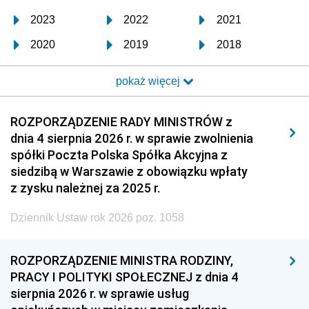
2023
2022
2021
2020
2019
2018
2017
2016
2015
pokaż więcej
2014
2013
2012
2011
2010
2009
ROZPORZĄDZENIE RADY MINISTRÓW z
dnia 4 sierpnia 2026 r. w sprawie zwolnienia
2008
2007
2006
spółki Poczta Polska Spółka Akcyjna z
2005
2004
2003
siedzibą w Warszawie z obowiązku wpłaty
z zysku należnej za 2025 r.
2002
2001
2000
Dziennik Ustaw rok 2026 poz. 1058
1999
1998
1997
1996
1995
1994
ROZPORZĄDZENIE MINISTRA RODZINY,
1993
1992
1991
PRACY I POLITYKI SPOŁECZNEJ z dnia 4
sierpnia 2026 r. w sprawie usług
1990
1989
1988