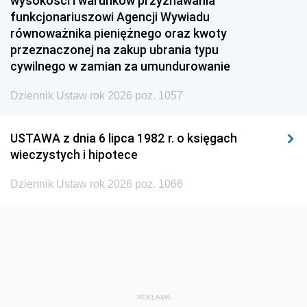
wysokości i warunków przyznawania
funkcjonariuszowi Agencji Wywiadu
1948
1947
1946
równoważnika pieniężnego oraz kwoty
1945
1944
1939
przeznaczonej na zakup ubrania typu
cywilnego w zamian za umundurowanie
1938
1937
1936
Dziennik Ustaw rok 2026 poz. 1057
1935
1934
1933
1932
1931
1930
USTAWA z dnia 6 lipca 1982 r. o księgach
1929
1928
1927
wieczystych i hipotece
1926
1925
1924
Dziennik Ustaw rok 2026 poz. 1066
1923
1922
1921
1920
1919
1918
REKLAMA