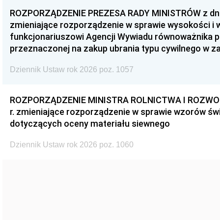
ROZPORZĄDZENIE PREZESA RADY MINISTRÓW z dnia 3
zmieniające rozporządzenie w sprawie wysokości i
funkcjonariuszowi Agencji Wywiadu równoważnika p
przeznaczonej na zakup ubrania typu cywilnego w 
Dziennik Ustaw rok 2026 poz. 1057
ROZPORZĄDZENIE MINISTRA ROLNICTWA I ROZWOJU 
r. zmieniające rozporządzenie w sprawie wzorów świ
dotyczących oceny materiału siewnego
Dziennik Ustaw rok 2026 poz. 1060