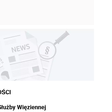
OŚCI
Służby Więziennej