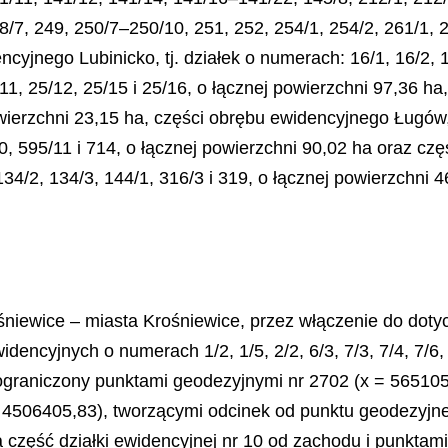
8/7, 249, 250/7–250/10, 251, 252, 254/1, 254/2, 261/1, 2
ncyjnego Lubinicko, tj. działek o numerach: 16/1, 16/2,
/11, 25/12, 25/15 i 25/16, o łącznej powierzchni 97,36 h
owierzchni 23,15 ha, części obrębu ewidencyjnego Ługów, 
0, 595/11 i 714, o łącznej powierzchni 90,02 ha oraz czę
34/2, 134/3, 144/1, 316/3 i 319, o łącznej powierzchni 4
śniewice – miasta Krośniewice, przez włączenie do dot
dencyjnych o numerach 1/2, 1/5, 2/2, 6/3, 7/3, 7/4, 7/6, 
 ograniczony punktami geodezyjnymi nr 2702 (x = 56510
 4506405,83), tworzącymi odcinek od punktu geodezyjn
 część działki ewidencyjnej nr 10 od zachodu i punktam