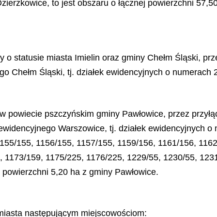
zierzkowice, to jest obszaru o łącznej powierzchni
57,5
y o statusie miasta Imielin oraz gminy Chełm Śląski, p
go Chełm Śląski, tj. działek ewidencyjnych o numerach 2
 w powiecie pszczyńskim gminy Pawłowice, przez przył
ewidencyjnego Warszowice, tj. działek ewidencyjnych o
1155/155, 1156/155, 1157/155, 1159/156, 1161/156, 1162
, 1173/159, 1175/225, 1176/225, 1229/55, 1230/55, 123
j powierzchni 5,20 ha z gminy Pawłowice.
s miasta następującym miejscowościom: