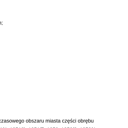
m;
hczasowego obszaru miasta części obrębu