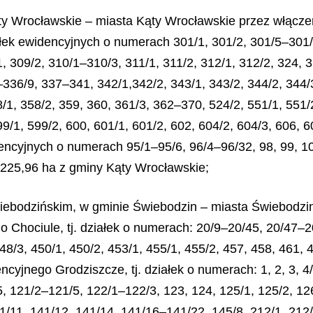
ty Wrocławskie – miasta Kąty Wrocławskie przez włącz
łek ewidencyjnych o numerach 301/1, 301/2, 301/5–301/
 309/2, 310/1–310/3, 311/1, 311/2, 312/1, 312/2, 324, 32
–336/9, 337–341, 342/1,342/2, 343/1, 343/2, 344/2, 344/3
/1, 358/2, 359, 360, 361/3, 362–370, 524/2, 551/1, 551/
99/1, 599/2, 600, 601/1, 601/2, 602, 604/2, 604/3, 606,
encyjnych o numerach 95/1–95/6, 96/4–96/32, 98, 99, 100
i 225,96 ha z gminy Kąty Wrocławskie;
wiebodzińskim, w gminie Świebodzin – miasta Świebodz
 Chociule, tj. działek o numerach: 20/9–20/45, 20/47–20
8/3, 450/1, 450/2, 453/1, 455/1, 455/2, 457, 458, 461, 4
yjnego Grodziszcze, tj. działek o numerach: 1, 2, 3, 4/2,
/5, 121/2–121/5, 122/1–122/3, 123, 124, 125/1, 125/2, 12
41/11, 141/12, 141/14, 141/16–141/22, 145/8, 212/1, 212/