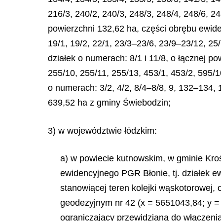
216/3, 240/2, 240/3, 248/3, 248/4, 248/6, 24
powierzchni 132,62 ha, części obrębu ewide
19/1, 19/2, 22/1, 23/3–23/6, 23/9–23/12, 25
działek o numerach: 8/1 i 11/8, o łącznej p
255/10, 255/11, 255/13, 453/1, 453/2, 595/1
o numerach: 3/2, 4/2, 8/4–8/8, 9, 132–134, 1
639,52 ha z gminy Świebodzin;
3) w województwie łódzkim:
a) w powiecie kutnowskim, w gminie Kro
ewidencyjnego PGR Błonie, tj. działek ewi
stanowiącej teren kolejki wąskotorowej,
geodezyjnym nr 42 (x = 5651043,84; y =
ograniczający przewidzianą do włączenia