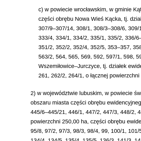
c) w powiecie wrocławskim, w gminie Ką
części obrębu Nowa Wieś Kącka, tj. dzia
307/9–307/14, 308/1, 308/3–308/6, 309/1,
333/4, 334/1, 334/2, 335/1, 335/2, 336/6
351/2, 352/2, 352/4, 352/5, 353–357, 358
563/2, 564, 565, 569, 592, 597/1, 598, 5
Wszemiłowice–Jurczyce, tj. działek ewid
261, 262/2, 264/1, o łącznej powierzchn
2) w województwie lubuskim, w powiecie ś
obszaru miasta części obrębu ewidencyjnego
445/6–445/21, 446/1, 447/2, 447/3, 448/2, 44
powierzchni 250,00 ha, części obrębu ewidenc
95/8, 97/2, 97/3, 98/3, 98/4, 99, 100/1, 101
134/4, 134/5, 135/4, 135/5, 136/3, 141/3, 1