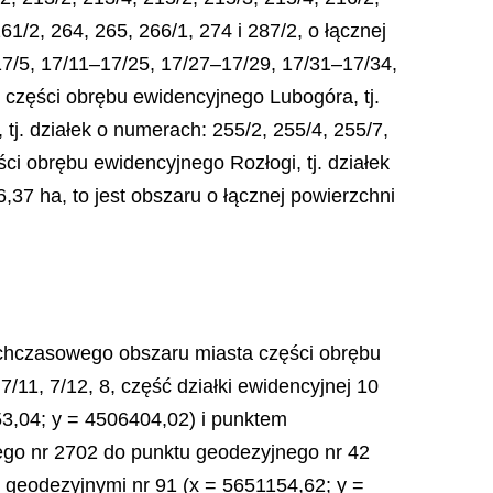
61/2, 264, 265, 266/1, 274 i 287/2, o łącznej
 17/5, 17/11–17/25, 17/27–17/29, 17/31–17/34,
a, części obrębu ewidencyjnego Lubogóra, tj.
tj. działek o numerach: 255/2, 255/4, 255/7,
ści obrębu ewidencyjnego Rozłogi, tj. działek
6,37 ha, to jest obszaru o łącznej powierzchni
ychczasowego obszaru miasta części obrębu
7/11, 7/12, 8, część działki ewidencyjnej 10
53,04; y = 4506404,02) i punktem
ego nr 2702 do punktu geodezyjnego nr 42
i geodezyjnymi nr 91 (x = 5651154,62; y =