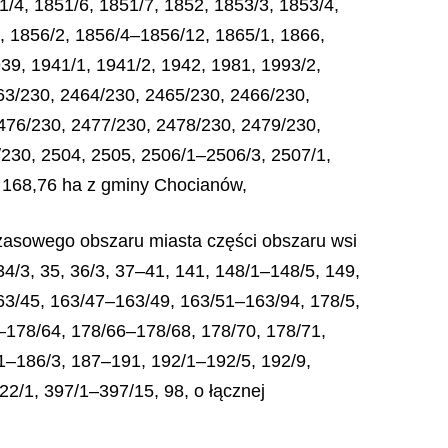
/4, 1851/6, 1851/7, 1852, 1853/3, 1853/4,
, 1856/2, 1856/4–1856/12, 1865/1, 1866,
39, 1941/1, 1941/2, 1942, 1981, 1993/2,
63/230, 2464/230, 2465/230, 2466/230,
476/230, 2477/230, 2478/230, 2479/230,
230, 2504, 2505, 2506/1–2506/3, 2507/1,
i 168,76 ha z gminy Chocianów,
zasowego obszaru miasta części obszaru wsi
34/3, 35, 36/3, 37–41, 141, 148/1–148/5, 149,
63/45, 163/47–163/49, 163/51–163/94, 178/5,
–178/64, 178/66–178/68, 178/70, 178/71,
/1–186/3, 187–191, 192/1–192/5, 192/9,
22/1, 397/1–397/15, 98, o łącznej