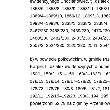
ewidencyjnego Chocianowiec, tj. działe
1853/6, 1853/8, 1853/9, 1853/11, 1853/
1869/4–1869/10, 1869/12, 1869/13, 1869
1993/4–1993/6, 2338/1, 2338/2, 2338/4,
2467/230,2468/230, 2469/230, 2470/230,
2480/230, 2482/230, 2483/230, 2484/230
2507/2, 2524/230, 2525/230, 2541–2544,
b) w powiecie polkowickim, w gminie P
Karpie, tj. działek ewidencyjnych o num
150/1, 150/2, 151–156, 163/3–163/9, 16
178/13, 178/14, 178/17–178/20, 178/22–
178/73–178/75, 180/3–180/5, 181/2, 181/
192/11, 192/15–192/23, 193/3, 194, 195,
powierzchni 52,79 ha z gminy Przemków