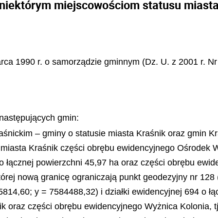
niektórym miejscowościom statusu miast
arca 1990 r. o samorządzie gminnym (Dz. U. z 2001 r. Nr
e następujących gmin:
aśnickim – gminy o statusie miasta Kraśnik oraz gmin Kr
miasta Kraśnik części obrębu ewidencyjnego Ośrodek Wy
 łącznej powierzchni 45,97 ha oraz części obrębu ewiden
tórej nową granicę ograniczają punkt geodezyjny nr 128
45814,60; y = 7584488,32) i działki ewidencyjnej 694 o łą
ik oraz części obrębu ewidencyjnego Wyżnica Kolonia, t