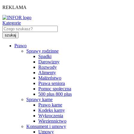
REKLAMA
Kategorie
Prawo
Sprawy rodzinne
Spadki
Darowizny
Rozwody
Alimenty
Małżeństwo
Prawa seniora
Pomoc społeczna
500 plus 800 plus
Sprawy karne
Prawo karne
Kodeks karny
Wykroczenia
Więziennictwo
Konsument i umowy
Umowy