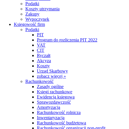
Podatki
Koszty utrzymania
Zakupy
Wypoczynek
Księgowość firm
Podatki
PIT
Program do rozliczenia PIT 2022
VAT
CIT
Ryczałt
Akcyza
Koszty
Urząd Skarbowy
zobacz więcej »
Rachunkowość
Zasady ogólne
Księgi rachunkowe
Ewidencja księgowa
Sprawozdawczość
Amortyzacja
Rachunkowość rolnicza
Inwentaryzacja
Rachunkowość budżetowa
Rachunkowość organizacji non-profit