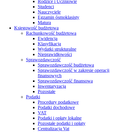
Rodzice i Uczniowie
Studenci
Nauczyciele
Egzamin ósmoklasisty
Matura
Księgowość budżetowa
Rachunkowość budżetowa
Ewidencja
Klasyfikacja
Wydatki strukturalne
Nieprawidłowości
Sprawozdawczość
Sprawozdawczość budżetowa
Sprawozdawczość w zakresie operacji
finansowych
Sprawozdawczość finansowa
Inwentaryzacja
Pozostałe
Podatki
Procedury podatkowe
Podatki dochodowe
VAT
Podatki i opłaty lokalne
Pozostałe podatki i opłaty
Centralizacja Vat