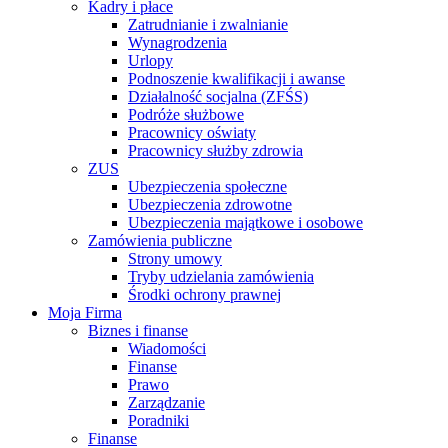
Kadry i płace
Zatrudnianie i zwalnianie
Wynagrodzenia
Urlopy
Podnoszenie kwalifikacji i awanse
Działalność socjalna (ZFŚS)
Podróże służbowe
Pracownicy oświaty
Pracownicy służby zdrowia
ZUS
Ubezpieczenia społeczne
Ubezpieczenia zdrowotne
Ubezpieczenia majątkowe i osobowe
Zamówienia publiczne
Strony umowy
Tryby udzielania zamówienia
Środki ochrony prawnej
Moja Firma
Biznes i finanse
Wiadomości
Finanse
Prawo
Zarządzanie
Poradniki
Finanse