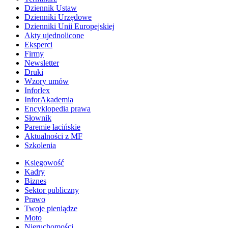
Dziennik Ustaw
Dzienniki Urzędowe
Dzienniki Unii Europejskiej
Akty ujednolicone
Eksperci
Firmy
Newsletter
Druki
Wzory umów
Inforlex
InforAkademia
Encyklopedia prawa
Słownik
Paremie łacińskie
Aktualności z MF
Szkolenia
Księgowość
Kadry
Biznes
Sektor publiczny
Prawo
Twoje pieniądze
Moto
Nieruchomości