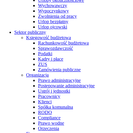
Urlopy okolicznościowe
Wychowawczy
Wypoczynkowy
Zwolnienia od pracy
Urlop bezpłatny
Urlop ojcowski
Sektor publiczny
Księgowość budżetowa
Rachunkowość budżetowa
Sprawozdawczość
Podatki
Kadry i płace
ZUS
Zamówienia publiczne
Organizacja
Prawo administracyjne
Postępowanie administracyjne
Ustrój i jednostki
Pracownicy
Klienci
Spółka komunalna
RODO
Compliance
Prawo wodne
Orzeczenia