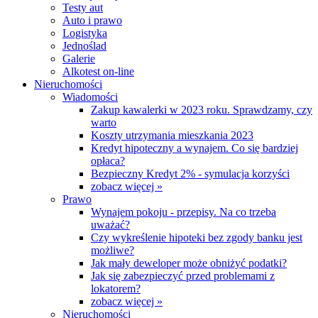
Testy aut
Auto i prawo
Logistyka
Jednoślad
Galerie
Alkotest on-line
Nieruchomości
Wiadomości
Zakup kawalerki w 2023 roku. Sprawdzamy, czy
warto
Koszty utrzymania mieszkania 2023
Kredyt hipoteczny a wynajem. Co się bardziej
opłaca?
Bezpieczny Kredyt 2% - symulacja korzyści
zobacz więcej »
Prawo
Wynajem pokoju - przepisy. Na co trzeba
uważać?
Czy wykreślenie hipoteki bez zgody banku jest
możliwe?
Jak mały deweloper może obniżyć podatki?
Jak się zabezpieczyć przed problemami z
lokatorem?
zobacz więcej »
Nieruchomości