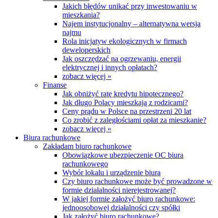
Jakich błędów unikać przy inwestowaniu w
mieszkania?
Najem instytucjonalny – alternatywna wersja
najmu
Rola inicjatyw ekologicznych w firmach
deweloperskich
Jak oszczędzać na ogrzewaniu, energii
elektrycznej i innych opłatach?
zobacz więcej »
Finanse
Jak obniżyć ratę kredytu hipotecznego?
Jak długo Polacy mieszkają z rodzicami?
Ceny prądu w Polsce na przestrzeni 20 lat
Co zrobić z zaległościami opłat za mieszkanie?
zobacz więcej »
Biura rachunkowe
Zakładam biuro rachunkowe
Obowiązkowe ubezpieczenie OC biura
rachunkowego
Wybór lokalu i urządzenie biura
Czy biuro rachunkowe może być prowadzone w
formie działalności nierejestrowanej?
W jakiej formie założyć biuro rachunkowe:
jednoosobowej działalności czy spółki
Jak założyć biuro rachunkowe?