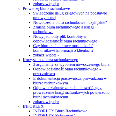
zobacz więcej »
Prowadzę biuro rachunkowe
Świadczenie usług księgowych na podstawie
umowy ustnej
Nowoczesne biuro rachunkowe - czyli jakie?
Zmiana biura rachunkowego a księgi
rachunkowe
Nowy jednolity plik kontrolny a
odpowiedzialność biura rachunkowego
Czy biuro rachunkowe musi udzielić
komornikowi informacji o klientach?
zobacz więcej »
Korzystam z biura rachunkowego
3 argumenty za wyborem nowoczesnego biura
Odpowiedzialność biura rachunkowego -
orzecznictwo
E-dokumentacja pracownicza prowadzona w
biurze rachunkowym
Odpowiedzialność za rachunkowość, gdy
prowadzenie ksiąg rachunkowych powierzono
biuru rachunkowemu
zobacz więcej »
INFORLEX
INFORLEX Biuro Rachunkowe
INFORLEX Księgowość