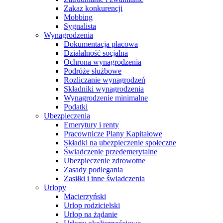
Zakaz konkurencji
Mobbing
Sygnalista
Wynagrodzenia
Dokumentacja płacowa
Działalność socjalna
Ochrona wynagrodzenia
Podróże służbowe
Rozliczanie wynagrodzeń
Składniki wynagrodzenia
Wynagrodzenie minimalne
Podatki
Ubezpieczenia
Emerytury i renty
Pracownicze Plany Kapitałowe
Składki na ubezpieczenie społeczne
Świadczenie przedemerytalne
Ubezpieczenie zdrowotne
Zasady podlegania
Zasiłki i inne świadczenia
Urlopy
Macierzyński
Urlop rodzicielski
Urlop na żądanie