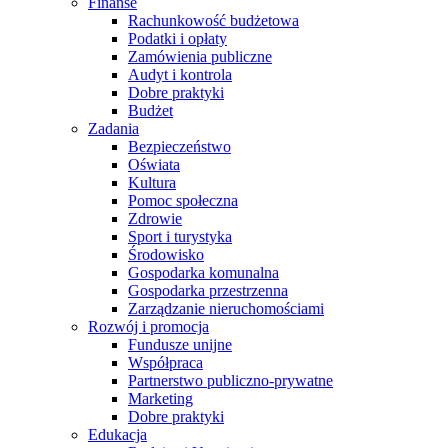
Finanse
Rachunkowość budżetowa
Podatki i opłaty
Zamówienia publiczne
Audyt i kontrola
Dobre praktyki
Budżet
Zadania
Bezpieczeństwo
Oświata
Kultura
Pomoc społeczna
Zdrowie
Sport i turystyka
Środowisko
Gospodarka komunalna
Gospodarka przestrzenna
Zarządzanie nieruchomościami
Rozwój i promocja
Fundusze unijne
Współpraca
Partnerstwo publiczno-prywatne
Marketing
Dobre praktyki
Edukacja