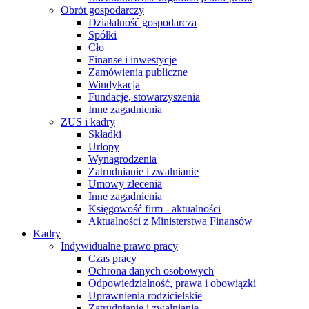
Obrót gospodarczy
Działalność gospodarcza
Spółki
Cło
Finanse i inwestycje
Zamówienia publiczne
Windykacja
Fundacje, stowarzyszenia
Inne zagadnienia
ZUS i kadry
Składki
Urlopy
Wynagrodzenia
Zatrudnianie i zwalnianie
Umowy zlecenia
Inne zagadnienia
Księgowość firm - aktualności
Aktualności z Ministerstwa Finansów
Kadry
Indywidualne prawo pracy
Czas pracy
Ochrona danych osobowych
Odpowiedzialność, prawa i obowiązki
Uprawnienia rodzicielskie
Zatrudnianie i zwalnianie