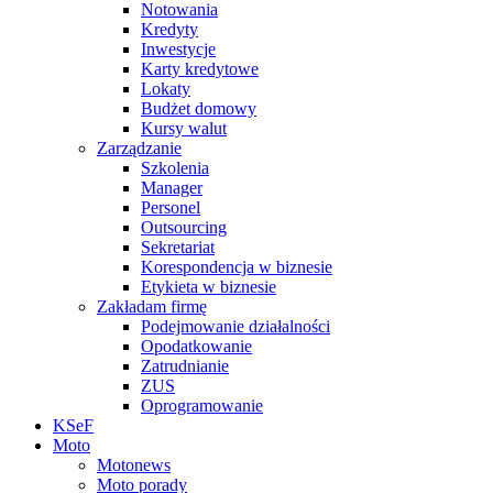
Notowania
Kredyty
Inwestycje
Karty kredytowe
Lokaty
Budżet domowy
Kursy walut
Zarządzanie
Szkolenia
Manager
Personel
Outsourcing
Sekretariat
Korespondencja w biznesie
Etykieta w biznesie
Zakładam firmę
Podejmowanie działalności
Opodatkowanie
Zatrudnianie
ZUS
Oprogramowanie
KSeF
Moto
Motonews
Moto porady