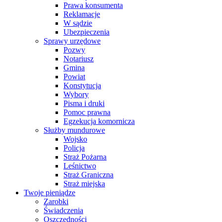
Prawa konsumenta
Reklamacje
W sądzie
Ubezpieczenia
Sprawy urzędowe
Pozwy
Notariusz
Gmina
Powiat
Konstytucja
Wybory
Pisma i druki
Pomoc prawna
Egzekucja komornicza
Służby mundurowe
Wojsko
Policja
Straż Pożarna
Leśnictwo
Straż Graniczna
Straż miejska
Twoje pieniądze
Zarobki
Świadczenia
Oszczędności