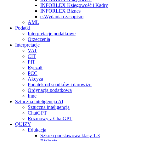
INFORLEX Księgowość i Kadry
INFORLEX Biznes
e-Wydania czasopism
AML
Podatki
Interpretacje podatkowe
Orzeczenia
Interpretacje
VAT
CIT
PIT
Ryczałt
PCC
Akcyza
Podatek od spadków i darowizn
Ordynacja podatkowa
Inne
Sztuczna inteligencja AI
Sztuczna inteligencja
ChatGPT
Rozmowy z ChatGPT
QUIZY
Edukacja
Szkoła podstawowa klasy 1-3