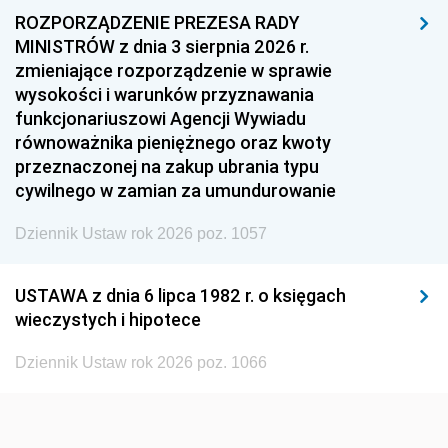
1957
1956
1955
ROZPORZĄDZENIE PREZESA RADY
MINISTRÓW z dnia 3 sierpnia 2026 r.
1954
1953
1952
zmieniające rozporządzenie w sprawie
1951
1950
1949
wysokości i warunków przyznawania
funkcjonariuszowi Agencji Wywiadu
1948
1947
1946
równoważnika pieniężnego oraz kwoty
1945
1944
1939
przeznaczonej na zakup ubrania typu
cywilnego w zamian za umundurowanie
1938
1937
1936
Dziennik Ustaw rok 2026 poz. 1057
1935
1934
1933
1932
1931
1930
USTAWA z dnia 6 lipca 1982 r. o księgach
1929
1928
1927
wieczystych i hipotece
1926
1925
1924
Dziennik Ustaw rok 2026 poz. 1066
1923
1922
1921
1920
1919
1918