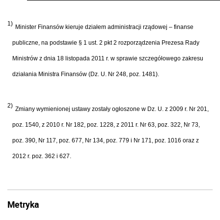
1)
Minister Finansów kieruje działem administracji rządowej – finanse
publiczne, na podstawie § 1 ust. 2 pkt 2 rozporządzenia Prezesa Rady
Ministrów z dnia 18 listopada 2011 r. w sprawie szczegółowego zakresu
działania Ministra Finansów (Dz. U. Nr 248, poz. 1481).
2)
Zmiany wymienionej ustawy zostały ogłoszone w Dz. U. z 2009 r. Nr 201,
poz. 1540, z 2010 r. Nr 182, poz. 1228, z 2011 r. Nr 63, poz. 322, Nr 73,
poz. 390, Nr 117, poz. 677, Nr 134, poz. 779 i Nr 171, poz. 1016 oraz z
2012 r. poz. 362 i 627.
Metryka