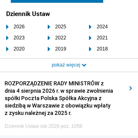
Dziennik Ustaw
2026
2025
2024
2023
2022
2021
2020
2019
2018
2017
2016
2015
pokaż więcej
2014
2013
2012
2011
2010
2009
ROZPORZĄDZENIE RADY MINISTRÓW z
dnia 4 sierpnia 2026 r. w sprawie zwolnienia
2008
2007
2006
spółki Poczta Polska Spółka Akcyjna z
2005
2004
2003
siedzibą w Warszawie z obowiązku wpłaty
z zysku należnej za 2025 r.
2002
2001
2000
Dziennik Ustaw rok 2026 poz. 1058
1999
1998
1997
1996
1995
1994