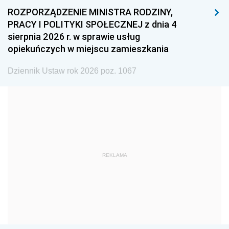
ROZPORZĄDZENIE MINISTRA RODZINY,
1993
1992
1991
PRACY I POLITYKI SPOŁECZNEJ z dnia 4
sierpnia 2026 r. w sprawie usług
1990
1989
1988
opiekuńczych w miejscu zamieszkania
1987
1986
1985
Dziennik Ustaw rok 2026 poz. 1067
1984
1983
1982
1981
1980
1979
1978
1977
1976
1975
1974
1973
1972
1971
1970
REKLAMA
1969
1968
1967
1966
1965
1964
1963
1962
1961
1960
1959
1958