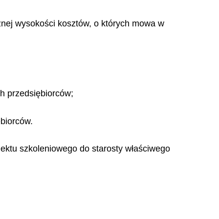
cznej wysokości kosztów, o których mowa w
ch przedsiębiorców;
ębiorców.
jektu szkoleniowego do starosty właściwego