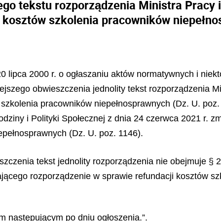
ego tekstu rozporządzenia Ministra Pracy i
i kosztów szkolenia pracowników niepełn
 20 lipca 2000 r. o ogłaszaniu aktów normatywnych i nie
iejszego obwieszczenia jednolity tekst rozporządzenia Min
w szkolenia pracowników niepełnosprawnych (Dz. U. poz
ziny i Polityki Społecznej z dnia 24 czerwca 2021 r. z
epełnosprawnych (Dz. U. poz. 1146).
zczenia tekst jednolity rozporządzenia nie obejmuje § 2 
iającego rozporządzenie w sprawie refundacji kosztów s
m następującym po dniu ogłoszenia.”.