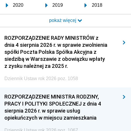
2020
2019
2018
2017
2016
2015
pokaż więcej
2014
2013
2012
2011
2010
2009
ROZPORZĄDZENIE RADY MINISTRÓW z
dnia 4 sierpnia 2026 r. w sprawie zwolnienia
2008
2007
2006
spółki Poczta Polska Spółka Akcyjna z
2005
2004
2003
siedzibą w Warszawie z obowiązku wpłaty
z zysku należnej za 2025 r.
2002
2001
2000
Dziennik Ustaw rok 2026 poz. 1058
1999
1998
1997
1996
1995
1994
ROZPORZĄDZENIE MINISTRA RODZINY,
1993
1992
1991
PRACY I POLITYKI SPOŁECZNEJ z dnia 4
sierpnia 2026 r. w sprawie usług
1990
1989
1988
opiekuńczych w miejscu zamieszkania
1987
1986
1985
Dziennik Ustaw rok 2026 poz. 1067