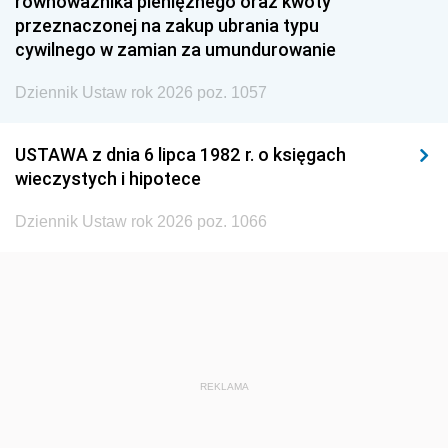
równoważnika pieniężnego oraz kwoty
1945
1944
1939
przeznaczonej na zakup ubrania typu
cywilnego w zamian za umundurowanie
1938
1937
1936
Dziennik Ustaw rok 2026 poz. 1057
1935
1934
1933
1932
1931
1930
USTAWA z dnia 6 lipca 1982 r. o księgach
1929
1928
1927
wieczystych i hipotece
1926
1925
1924
Dziennik Ustaw rok 2026 poz. 1066
1923
1922
1921
1920
1919
1918
REKLAMA