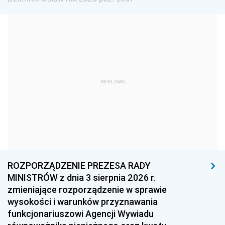
1984
1983
1982
1981
1980
1979
1978
1977
1976
1975
1974
1973
1972
1971
1970
REKLAMA
1969
1968
1967
1966
1965
1964
1963
1962
1961
1960
1959
1958
1957
1956
1955
ROZPORZĄDZENIE PREZESA RADY
MINISTRÓW z dnia 3 sierpnia 2026 r.
1954
1953
1952
zmieniające rozporządzenie w sprawie
1951
1950
1949
wysokości i warunków przyznawania
funkcjonariuszowi Agencji Wywiadu
1948
1947
1946