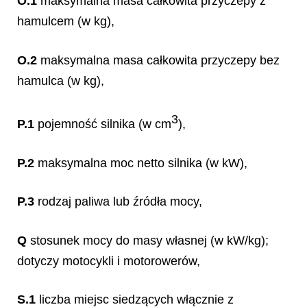
O.1
maksymalna masa całkowita przyczepy z
hamulcem (w kg),
O.2
maksymalna masa całkowita przyczepy bez
hamulca (w kg),
3
P.1
pojemność silnika (w cm
),
P.2
maksymalna moc netto silnika (w kW),
P.3
rodzaj paliwa lub źródła mocy,
Q
stosunek mocy do masy własnej (w kW/kg);
dotyczy motocykli i motorowerów,
S.1
liczba miejsc siedzących włącznie z