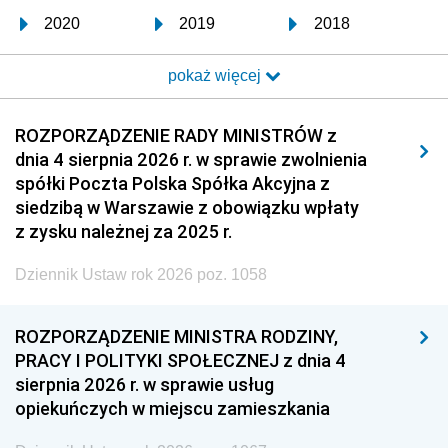
2020
2019
2018
2017
2016
2015
pokaż więcej
2014
2013
2012
2011
2010
2009
ROZPORZĄDZENIE RADY MINISTRÓW z
dnia 4 sierpnia 2026 r. w sprawie zwolnienia
2008
2007
2006
spółki Poczta Polska Spółka Akcyjna z
2005
2004
2003
siedzibą w Warszawie z obowiązku wpłaty
z zysku należnej za 2025 r.
2002
2001
2000
Dziennik Ustaw rok 2026 poz. 1058
1999
1998
1997
1996
1995
1994
ROZPORZĄDZENIE MINISTRA RODZINY,
1993
1992
1991
PRACY I POLITYKI SPOŁECZNEJ z dnia 4
sierpnia 2026 r. w sprawie usług
1990
1989
1988
opiekuńczych w miejscu zamieszkania
1987
1986
1985