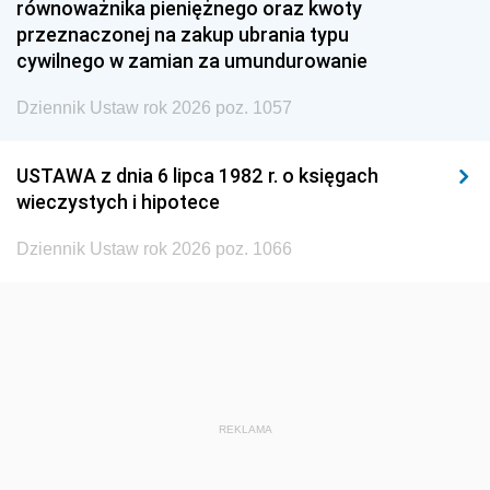
równoważnika pieniężnego oraz kwoty
1945
1944
1939
przeznaczonej na zakup ubrania typu
cywilnego w zamian za umundurowanie
1938
1937
1936
Dziennik Ustaw rok 2026 poz. 1057
1935
1934
1933
1932
1931
1930
USTAWA z dnia 6 lipca 1982 r. o księgach
1929
1928
1927
wieczystych i hipotece
1926
1925
1924
Dziennik Ustaw rok 2026 poz. 1066
1923
1922
1921
1920
1919
1918
REKLAMA