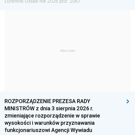
Dziennik Ustaw rok 2026 poz. 1067
1984
1983
1982
1981
1980
1979
1978
1977
1976
1975
1974
1973
1972
1971
1970
REKLAMA
1969
1968
1967
1966
1965
1964
1963
1962
1961
1960
1959
1958
1957
1956
1955
ROZPORZĄDZENIE PREZESA RADY
MINISTRÓW z dnia 3 sierpnia 2026 r.
1954
1953
1952
zmieniające rozporządzenie w sprawie
1951
1950
1949
wysokości i warunków przyznawania
funkcjonariuszowi Agencji Wywiadu
1948
1947
1946