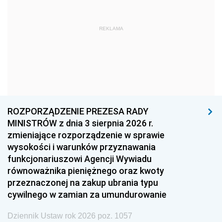
1975
1974
1973
1972
1971
1970
REKLAMA
1969
1968
1967
1966
1965
1964
1963
1962
1961
1960
1959
1958
1957
1956
1955
ROZPORZĄDZENIE PREZESA RADY
MINISTRÓW z dnia 3 sierpnia 2026 r.
1954
1953
1952
zmieniające rozporządzenie w sprawie
1951
1950
1949
wysokości i warunków przyznawania
funkcjonariuszowi Agencji Wywiadu
1948
1947
1946
równoważnika pieniężnego oraz kwoty
1945
1944
1939
przeznaczonej na zakup ubrania typu
cywilnego w zamian za umundurowanie
1938
1937
1936
Dziennik Ustaw rok 2026 poz. 1057
1935
1934
1933