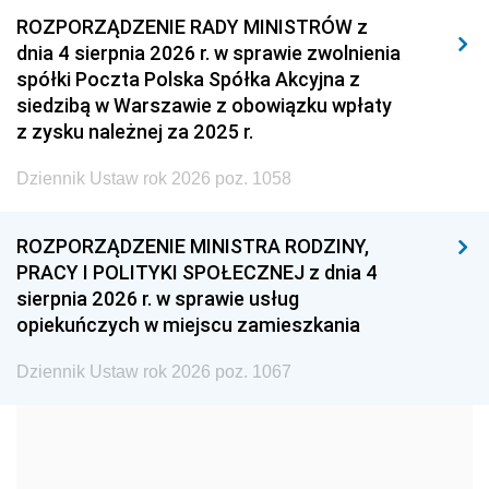
2011
2010
2009
ROZPORZĄDZENIE RADY MINISTRÓW z
dnia 4 sierpnia 2026 r. w sprawie zwolnienia
2008
2007
2006
spółki Poczta Polska Spółka Akcyjna z
2005
2004
2003
siedzibą w Warszawie z obowiązku wpłaty
z zysku należnej za 2025 r.
2002
2001
2000
Dziennik Ustaw rok 2026 poz. 1058
1999
1998
1997
1996
1995
1994
ROZPORZĄDZENIE MINISTRA RODZINY,
1993
1992
1991
PRACY I POLITYKI SPOŁECZNEJ z dnia 4
sierpnia 2026 r. w sprawie usług
1990
1989
1988
opiekuńczych w miejscu zamieszkania
1987
1986
1985
Dziennik Ustaw rok 2026 poz. 1067
1984
1983
1982
1981
1980
1979
1978
1977
1976