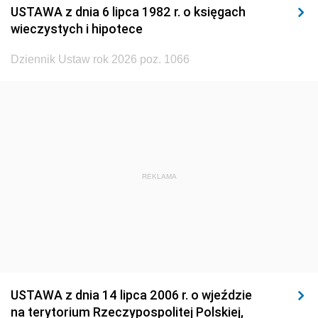
USTAWA z dnia 6 lipca 1982 r. o księgach
1929
1928
1927
wieczystych i hipotece
1926
1925
1924
Dziennik Ustaw rok 2026 poz. 1066
1923
1922
1921
1920
1919
1918
REKLAMA
USTAWA z dnia 14 lipca 2006 r. o wjeździe
na terytorium Rzeczypospolitej Polskiej,