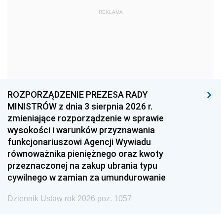
1972
1971
1970
REKLAMA
1969
1968
1967
1966
1965
1964
1963
1962
1961
1960
1959
1958
1957
1956
1955
ROZPORZĄDZENIE PREZESA RADY
MINISTRÓW z dnia 3 sierpnia 2026 r.
1954
1953
1952
zmieniające rozporządzenie w sprawie
1951
1950
1949
wysokości i warunków przyznawania
funkcjonariuszowi Agencji Wywiadu
1948
1947
1946
równoważnika pieniężnego oraz kwoty
1945
1944
1939
przeznaczonej na zakup ubrania typu
cywilnego w zamian za umundurowanie
1938
1937
1936
Dziennik Ustaw rok 2026 poz. 1057
1935
1934
1933
1932
1931
1930