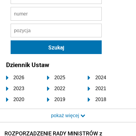
Dziennik Ustaw
2026
2025
2024
2023
2022
2021
2020
2019
2018
2017
2016
2015
pokaż więcej
2014
2013
2012
2011
2010
2009
ROZPORZĄDZENIE RADY MINISTRÓW z