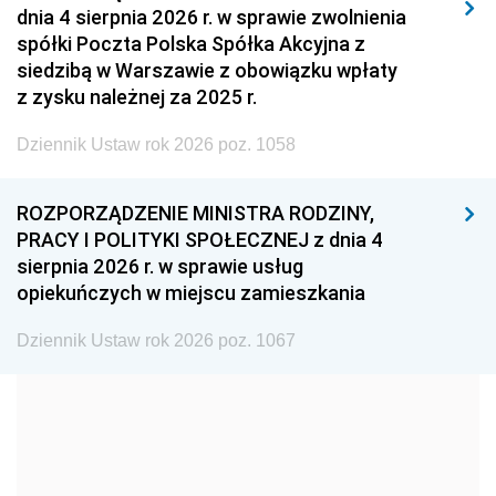
dnia 4 sierpnia 2026 r. w sprawie zwolnienia
2008
2007
2006
spółki Poczta Polska Spółka Akcyjna z
2005
2004
2003
siedzibą w Warszawie z obowiązku wpłaty
z zysku należnej za 2025 r.
2002
2001
2000
Dziennik Ustaw rok 2026 poz. 1058
1999
1998
1997
1996
1995
1994
ROZPORZĄDZENIE MINISTRA RODZINY,
1993
1992
1991
PRACY I POLITYKI SPOŁECZNEJ z dnia 4
sierpnia 2026 r. w sprawie usług
1990
1989
1988
opiekuńczych w miejscu zamieszkania
1987
1986
1985
Dziennik Ustaw rok 2026 poz. 1067
1984
1983
1982
1981
1980
1979
1978
1977
1976
1975
1974
1973