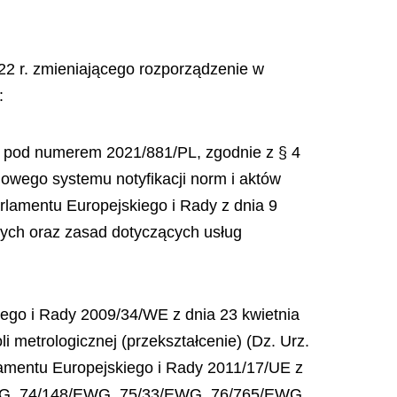
022 r. zmieniającego rozporządzenie w
:
r. pod numerem 2021/881/PL, zgodnie z § 4
jowego systemu notyfikacji norm i aktów
rlamentu Europejskiego i Rady z dnia 9
znych oraz zasad dotyczących usług
iego i Rady 2009/34/WE z dnia 23 kwietnia
metrologicznej (przekształcenie) (Dz. Urz.
rlamentu Europejskiego i Rady 2011/17/UE z
EWG, 74/148/EWG, 75/33/EWG, 76/765/EWG,