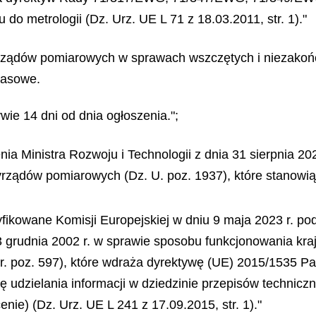
o metrologii (Dz. Urz. UE L 71 z 18.03.2011, str. 1)."
rzyrządów pomiarowych w sprawach wszczętych i niezako
zasowe.
ie 14 dni od dnia ogłoszenia.";
enia Ministra Rozwoju i Technologii z dnia 31 sierpnia 2
zyrządów pomiarowych (Dz. U. poz. 1937), które stanowią
yfikowane Komisji Europejskiej w dniu 9 maja 2023 r. p
 grudnia 2002 r. w sprawie sposobu funkcjonowania kra
r. poz. 597), które wdraża dyrektywę (UE) 2015/1535 Pa
ę udzielania informacji w dziedzinie przepisów technic
nie) (Dz. Urz. UE L 241 z 17.09.2015, str. 1)."