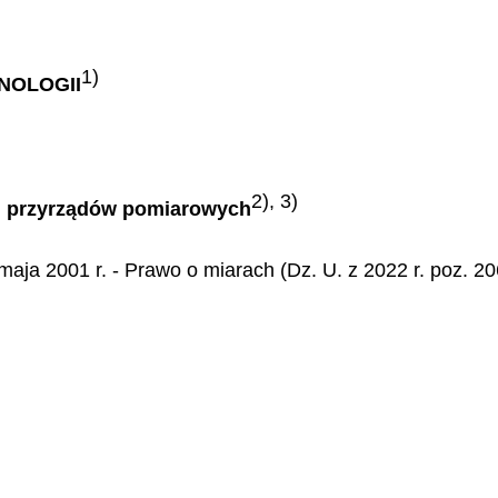
1)
NOLOGII
2),
3)
ej przyrządów pomiarowych
maja 2001 r. - Prawo o miarach (Dz. U. z 2022 r. poz. 20