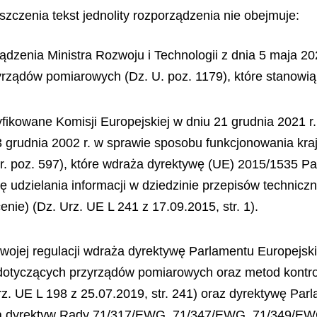
zczenia tekst jednolity rozporządzenia nie obejmuje:
rządzenia Ministra Rozwoju i Technologii z dnia 5 maja 2
zyrządów pomiarowych (Dz. U. poz. 1179), które stanowią
yfikowane Komisji Europejskiej w dniu 21 grudnia 2021 
 grudnia 2002 r. w sprawie sposobu funkcjonowania kra
r. poz. 597), które wdraża dyrektywę (UE) 2015/1535 Pa
ę udzielania informacji w dziedzinie przepisów technic
nie) (Dz. Urz. UE L 241 z 17.09.2015, str. 1).
wojej regulacji wdraża dyrektywę Parlamentu Europejsk
otyczących przyrządów pomiarowych oraz metod kontroli 
Urz. UE L 198 z 25.07.2019, str. 241) oraz dyrektywę Pa
enia dyrektyw Rady 71/317/EWG, 71/347/EWG, 71/349/